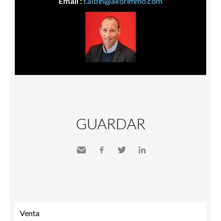
Email :
f.albin@akorimmo.com
GUARDAR
Send
Facebook
Twitter
LinkedIn
to a
friend