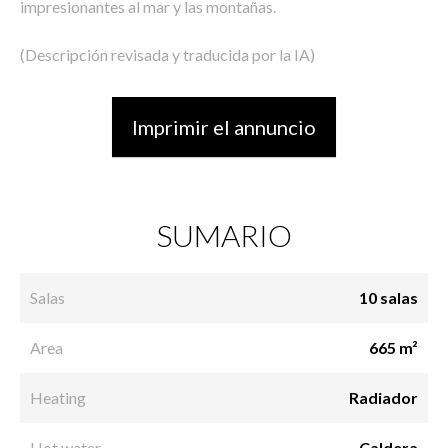
impresionantes al mar y las montañas.
(Descripción revisada y traducida por la IA)
Imprimir el annuncio
SUMARIO
Salas
10 salas
Area
665 m²
Heating
Radiador
Hot water
Caldera