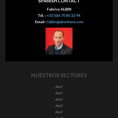
SPANISH CONTACT
Fabrice ALBIN
Tél. :
+33 (0)6 70 85 32 94
Email :
f.albin@akorimmo.com
NUESTROS SECTORES
/es//
/es//
/es//
/es//
/es//