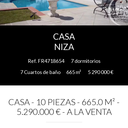
Add to selection
CASA
NIZA
Ref. FR4718654
7 dormitorios
7 Cuartos de baño
665 m²
5 290 000 €
CASA - 10 PIEZAS - 665.0 M² -
5.290.000 € - A LA VENTA