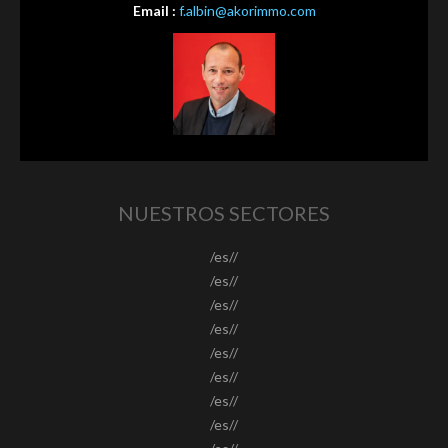
Email :
f.albin@akorimmo.com
NUESTROS SECTORES
/es//
/es//
/es//
/es//
/es//
/es//
/es//
/es//