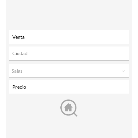
Send
Facebook
Twitter
LinkedIn
to a
friend
Salas