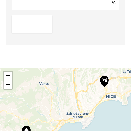
%
+
−