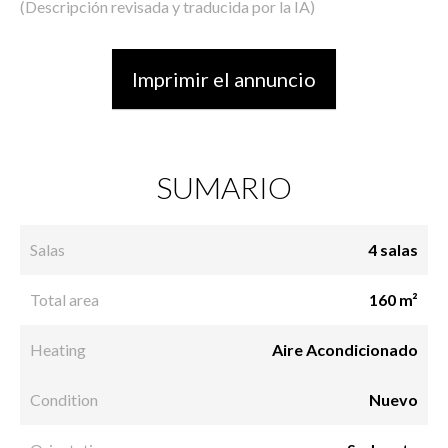
(Descripción revisada y traducida por la IA)
Imprimir el annuncio
SUMARIO
Salas
4 salas
Total area
160 m²
Heating
Aire Acondicionado
Condition
Nuevo