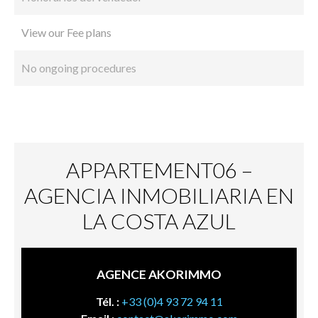
View our Fee plans
No ongoing procedures
APPARTEMENT06 –
AGENCIA INMOBILIARIA EN
LA COSTA AZUL
AGENCE AKORIMMO
Tél. :
+33 (0)4 93 72 94 11