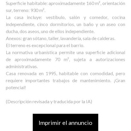
Superficie habitable: aproximadamente 160 m², orientación
sur, terreno: 930 m².
La casa incluye: vestíbulo, salón y comedor, cocina
independiente, cinco dormitorios, un baño y un aseo con
ducha, dos aseos, uno de ellos independiente.
Anexos: gran sótano, taller, lavandería, sala de calderas.
El terreno es excepcional para el barrio.
La normativa urbanística permite una superficie adicional
de aproximadamente 70 m², sujeta a autorizaciones
administrativas.
Casa renovada en 1995, habitable con comodidad, pero
requiere importantes trabajos de mantenimiento. ¡Gran
potencial!
(Descripción revisada y traducida por la IA)
Imprimir el annuncio