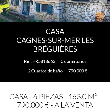
Add to selection
CASA
CAGNES-SUR-MER LES
BRÉGUIÈRES
Ref. FR5818663
5 dormitorios
2 Cuartos de baño
790 000 €
CASA - 6 PIEZAS - 163.0 M² -
790.000 € - A LA VENTA