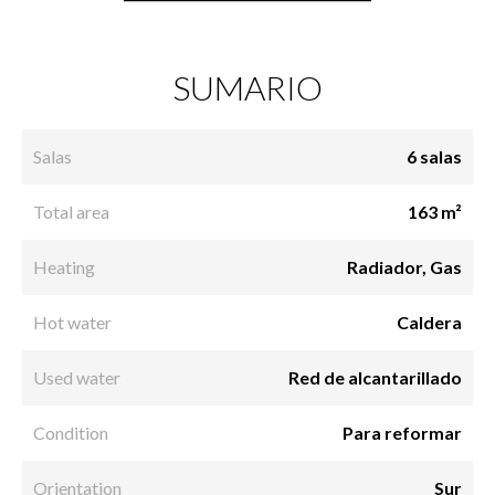
SUMARIO
Salas
6 salas
Total area
163 m²
Heating
Radiador, Gas
Hot water
Caldera
Used water
Red de alcantarillado
Condition
Para reformar
Orientation
Sur