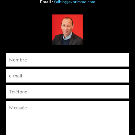
Email :
f.albin@akorimmo.com