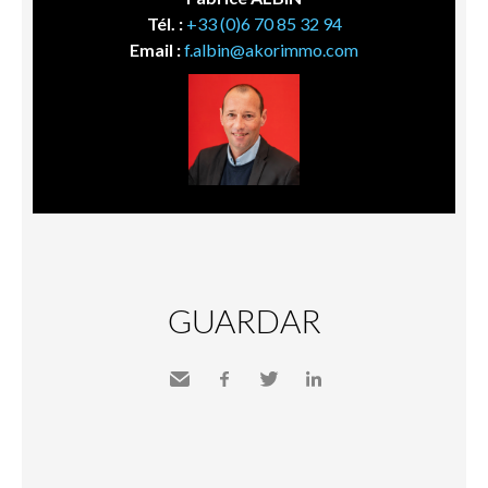
Tél. :
+33 (0)6 70 85 32 94
Email :
f.albin@akorimmo.com
GUARDAR
Send
Facebook
Twitter
LinkedIn
to a
friend