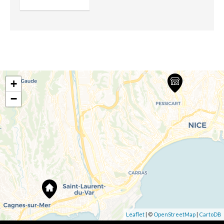
+
−
Leaflet
| ©
OpenStreetMap
|
CartoDB