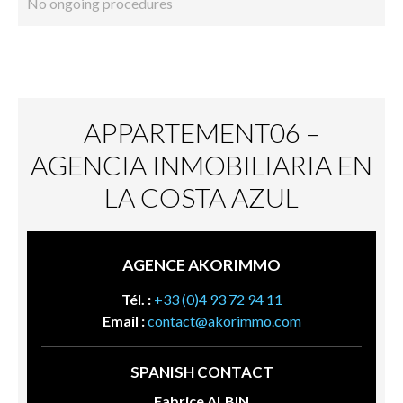
No ongoing procedures
APPARTEMENT06 –
AGENCIA INMOBILIARIA EN
LA COSTA AZUL
AGENCE AKORIMMO
Tél. :
+33 (0)4 93 72 94 11
Email :
contact@akorimmo.com
SPANISH CONTACT
Fabrice ALBIN