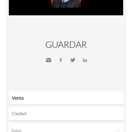
GUARDAR
Send
Facebook
Twitter
LinkedIn
to a
friend
Salas