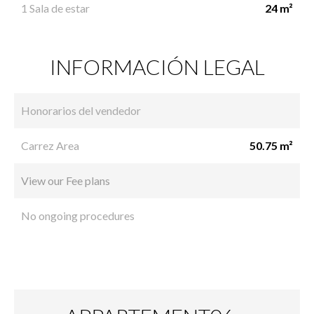
1 Sala de estar
24 m²
INFORMACIÓN LEGAL
Honorarios del vendedor
Carrez Area
50.75 m²
View our Fee plans
No ongoing procedures