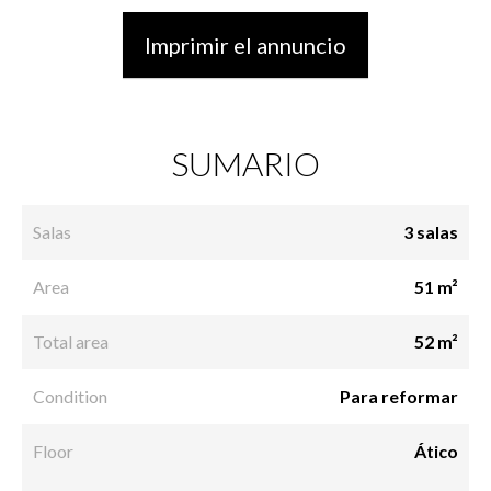
Imprimir el annuncio
SUMARIO
Salas
3 salas
Area
51 m²
Total area
52 m²
Condition
Para reformar
Floor
Ático