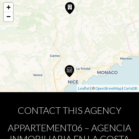
+
−
Leaflet
| ©
OpenStreetMap
|
CartoDB
CONTACT THIS AGENCY
APPARTEMENT06 – AGENCIA
INMOBILIARIA EN LA COSTA