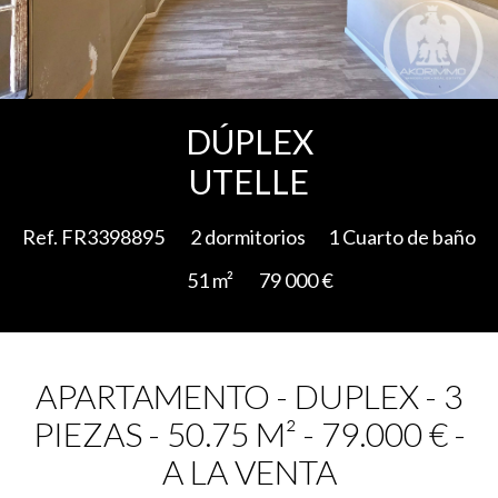
Add to selection
DÚPLEX
UTELLE
Ref. FR3398895
2 dormitorios
1 Cuarto de baño
51 m²
79 000 €
APARTAMENTO - DUPLEX - 3
PIEZAS - 50.75 M² - 79.000 € -
A LA VENTA