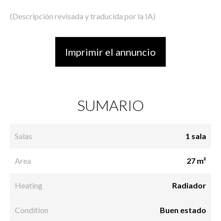
(Descripción revisada y traducida por la IA)
Imprimir el annuncio
SUMARIO
Salas
1 sala
Area
27 m²
Heating
Radiador
Condition
Buen estado