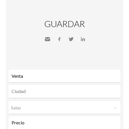
GUARDAR
Send
Facebook
Twitter
LinkedIn
to a
friend
Salas