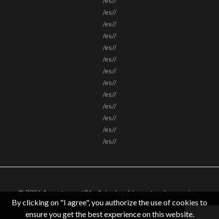
/es//
/es//
/es//
/es//
/es//
/es//
/es//
/es//
/es//
/es//
/es//
/es//
/es//
© 2026 Appartement06 -
Aviso legal / nuestros honorarios
-
By clicking on "I agree", you authorize the use of cookies to
Datos personales
– Design by
apimo™ Logiciel immobilier
ensure you get the best experience on this website.
IGV : FR62511186363