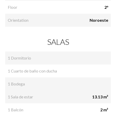
Floor
2°
Orientation
Noroeste
SALAS
1 Dormitorio
1 Cuarto de baño con ducha
1 Bodega
1 Sala de estar
13.13 m²
1 Balcón
2 m²