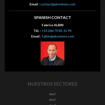
Email :
contact@akorimmo.com
SPANISH CONTACT
Fabrice ALBIN
Tél. :
+33 (0)6 70 85 32 94
Email :
f.albin@akorimmo.com
NUESTROS SECTORES
/es//
/es//