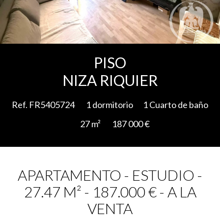
Add to selection
PISO
NIZA RIQUIER
Ref. FR5405724
1 dormitorio
1 Cuarto de baño
27 m²
187 000 €
APARTAMENTO - ESTUDIO -
27.47 M² - 187.000 € - A LA
VENTA