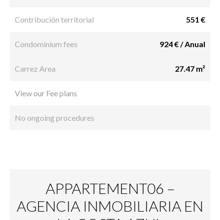
Contribución territorial
551 €
Condominium fees
924 € / Anual
Carrez Area
27.47 m²
View our Fee plans
No ongoing procedures
APPARTEMENT06 –
AGENCIA INMOBILIARIA EN