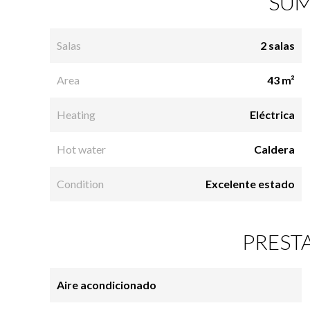
SUM
Salas
2 salas
Area
43 m²
Heating
Eléctrica
Hot water
Caldera
Condition
Excelente estado
PREST
Aire acondicionado