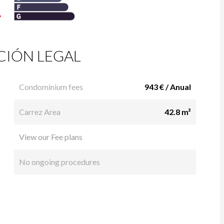
IÓN LEGAL
Condominium fees
943 € / Anual
Carrez Area
42.8 m²
View our Fee plans
No ongoing procedures