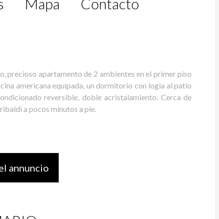
s
Mapa
Contacto
ano, precioso apartamento de 2 ambientes en el primer piso
ocina americana equipada, un dormitorio con logia al patio
ndicionado reversible, doble acristalamiento. Cerca de
ribaldi a pocos minutos a pie.
el annuncio