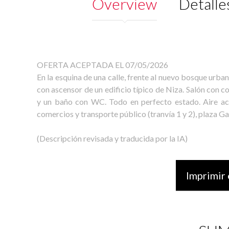
Overview
Detalle
OFERTA ACEPTADA EL 07/05/2026
En la esquina de una calle, frente al nuevo bosque urb
con ascensor de un edificio típico de Niza. Salón con c
y un baño con WC. Todo en perfecto estado. Aire aco
comercios y transporte público (tranvía 1 y 2), plaza Ga
(Descripción revisada y traducida por la IA)
Imprimir 