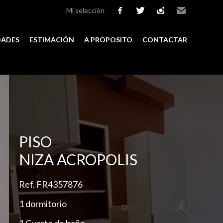
Mi selección
facebook
twitter
instagram
Email
DADES
ESTIMACIÓN
A PROPOSITO
CONTACTAR
Add to selection
PISO
NIZA ACROPOLIS
Ref. FR4357876
1 dormitorio