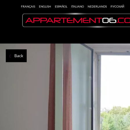
FRANÇAIS
ENGLISH
ESPAÑOL
ITALIANO
NEDERLANDS
РУССКИЙ
Back