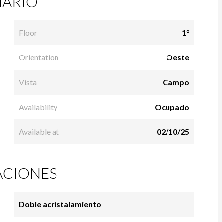
ARIO
Floor
1°
Orientation
Oeste
Vista
Campo
Availability
Ocupado
Available at
02/10/25
ACIONES
Doble acristalamiento