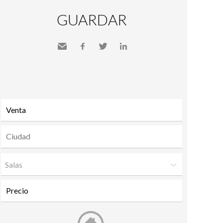
GUARDAR
Send
Facebook
Twitter
LinkedIn
to a
friend
Salas