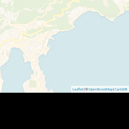
Leaflet
| ©
OpenStreetMap
|
CartoDB