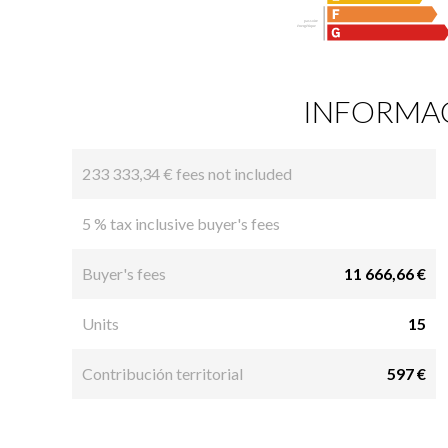
INFORMAC
233 333,34 € fees not included
5 % tax inclusive buyer's fees
Buyer's fees
11 666,66 €
Units
15
Contribución territorial
597 €