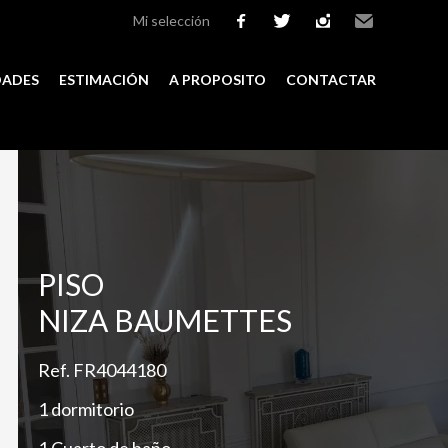
Mi selección
facebook
twitter
instagram
Email
DADES
ESTIMACIÓN
A PROPOSITO
CONTACTAR
Add to selection
PISO
NIZA BAUMETTES
Ref. FR4044180
1 dormitorio