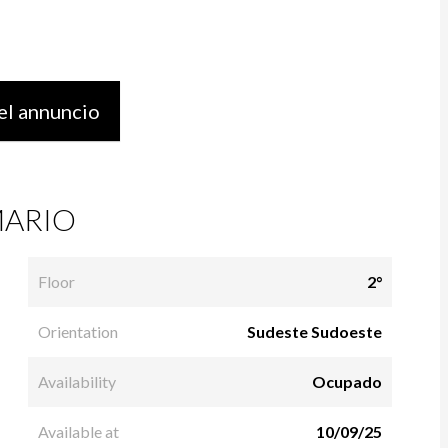
el annuncio
ARIO
Floor
2°
Orientation
Sudeste Sudoeste
Availability
Ocupado
Available at
10/09/25