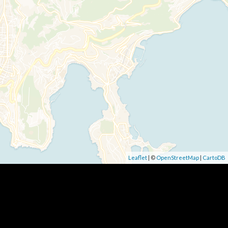
Leaflet
| ©
OpenStreetMap
|
CartoDB