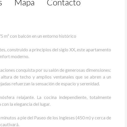
s
Mapa
Contacto
5 m² con balcón en un entorno histórico
es, construido a principios del siglo XX, este apartamento
onfort moderno.
itaciones conquista por su salón de generosas dimensiones:
 altura de techo y amplios ventanales que se abren a un
ejadas refuerzan la sensación de espacio y serenidad.
mósfera relajante. La cocina independiente, totalmente
on la elegancia del lugar.
6 minutos a pie del Paseo de los Ingleses (450 m) y cerca de
 cautivará.