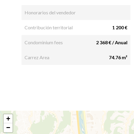
Honorarios del vendedor
Contribución territorial
1 200 €
Condominium fees
2 368 € / Anual
Carrez Area
74.76 m²
+
−