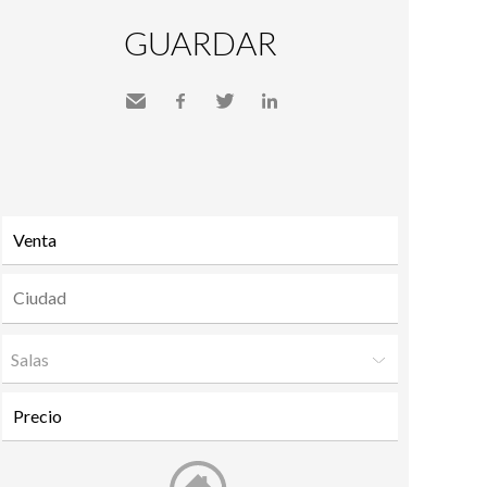
GUARDAR
Send
Facebook
Twitter
LinkedIn
to a
friend
Salas