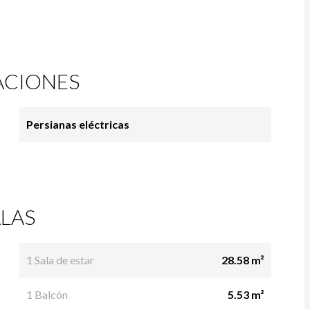
ACIONES
Persianas eléctricas
LAS
1 Sala de estar
28.58 m²
1 Balcón
5.53 m²