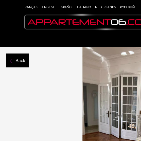
FRANÇAIS
ENGLISH
ESPAÑOL
ITALIANO
NEDERLANDS
РУССКИЙ
Back