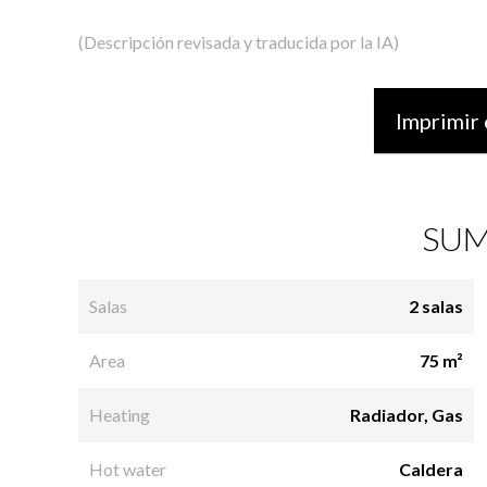
(Descripción revisada y traducida por la IA)
Imprimir 
SUM
Salas
2 salas
Area
75 m²
Heating
Radiador, Gas
Hot water
Caldera