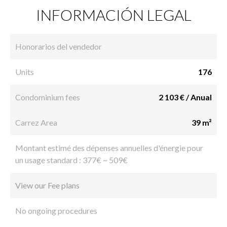
INFORMACIÓN LEGAL
Honorarios del vendedor
Units
176
Condominium fees
2 103 € / Anual
Carrez Area
39 m²
Montant estimé des dépenses annuelles d'énergie pour
un usage standard : 377€ ~ 509€
View our Fee plans
No ongoing procedures