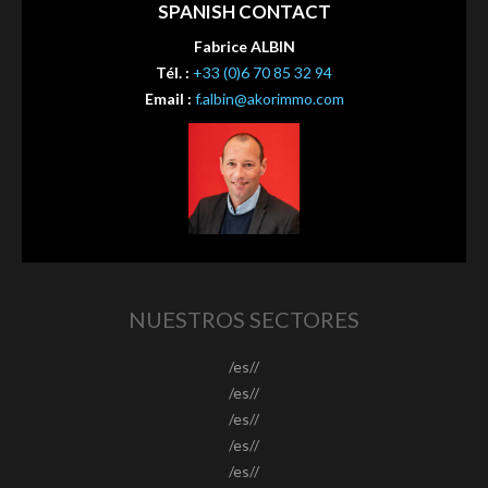
SPANISH CONTACT
Fabrice ALBIN
Tél. :
+33 (0)6 70 85 32 94
Email :
f.albin@akorimmo.com
NUESTROS SECTORES
/es//
/es//
/es//
/es//
/es//