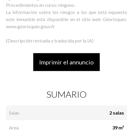
Procedimientos en curso: ninguno.
La información sobre los riesgos a los que está expuesto
este inmueble está disponible en el sitio web Géorisques:
www.georisques.gouv.fr
(Descripción revisada y traducida por la IA)
Imprimir el annuncio
SUMARIO
Salas
2 salas
Area
39 m²