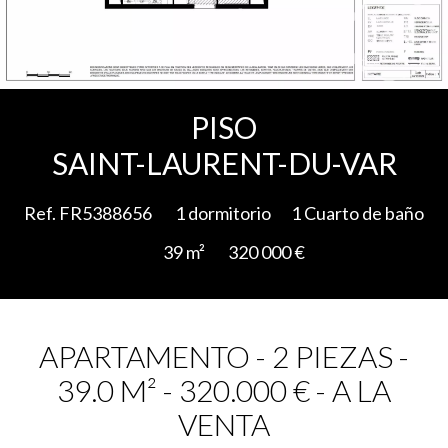
Add to selection
PISO
SAINT-LAURENT-DU-VAR
Ref. FR5388656
1 dormitorio
1 Cuarto de baño
39 m²
320 000 €
APARTAMENTO - 2 PIEZAS -
39.0 M² - 320.000 € - A LA
VENTA