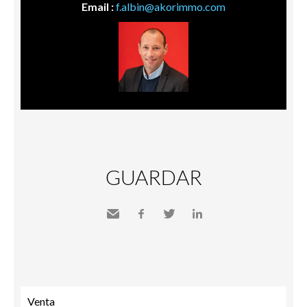
Email :
f.albin@akorimmo.com
GUARDAR
Send
Facebook
Twitter
LinkedIn
to a
friend