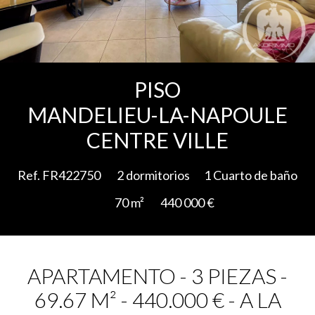
Add to selection
PISO
MANDELIEU-LA-NAPOULE
CENTRE VILLE
Ref. FR422750
2 dormitorios
1 Cuarto de baño
70 m²
440 000 €
APARTAMENTO - 3 PIEZAS -
69.67 M² - 440.000 € - A LA