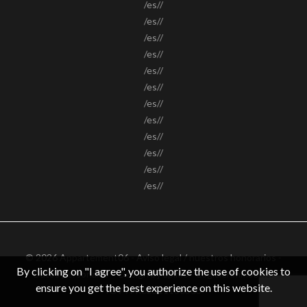
/es//
/es//
/es//
/es//
/es//
/es//
/es//
/es//
/es//
/es//
/es//
/es//
© 2026 Appartement06 -
Aviso legal / nuestros honorarios
-
By clicking on "I agree", you authorize the use of cookies to
Datos personales
– Design by
apimo™ Logiciel immobilier
ensure you get the best experience on this website.
IGV : FR62511186363