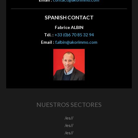
SPANISH CONTACT
Fabrice ALBIN
Tél. :
+33 (0)6 70 85 32 94
Email :
f.albin@akorimmo.com
NUESTROS SECTORES
/es//
/es//
/es//