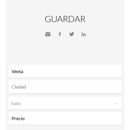
GUARDAR
Send
Facebook
Twitter
LinkedIn
to a
friend
Salas