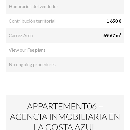
Honorarios del vendedor
Contribución territorial
1 650 €
Carrez Area
69.67 m²
View our Fee plans
No ongoing procedures
APPARTEMENT06 –
AGENCIA INMOBILIARIA EN
LA COSTA AZUL