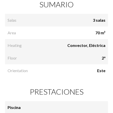
SUMARIO
Salas
3 salas
Area
70 m²
Heating
Convector, Eléctrica
Floor
2°
Orientation
Este
PRESTACIONES
Piscina