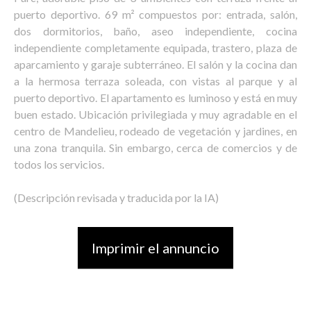
puerto deportivo. 69 m² compuestos por: entrada, salón,
dos dormitorios, baño, aseo independiente, cocina
independiente completamente equipada, trastero, plaza de
aparcamiento y garaje subterráneo. El salón y la cocina dan
a la hermosa terraza soleada, con vistas al parque y al
puerto deportivo. El apartamento es luminoso y está en muy
buen estado. Ubicación privilegiada y muy agradable en el
centro de Mandelieu, rodeado de vegetación y jardines, en
una zona tranquila. Sin embargo, cerca de comercios y de
todos los servicios.
(Descripción revisada y traducida por la IA)
Imprimir el annuncio