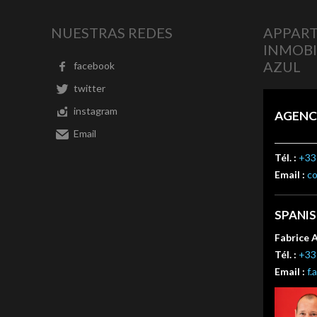
NUESTRAS REDES
APPART
INMOBI
AZUL
facebook
twitter
instagram
AGENC
Email
Tél. :
+33 
Email :
c
SPANI
Fabrice 
Tél. :
+33 
Email :
f.