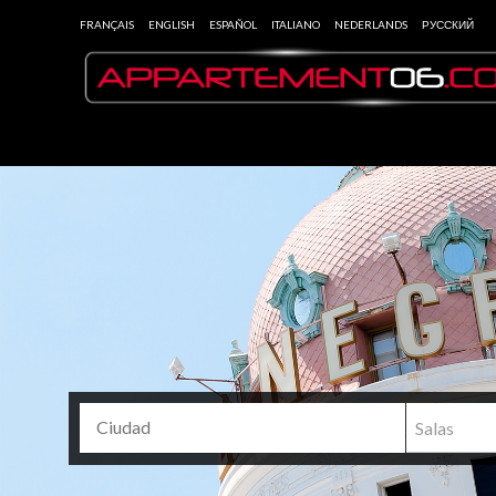
FRANÇAIS
ENGLISH
ESPAÑOL
ITALIANO
NEDERLANDS
РУССКИЙ
Salas