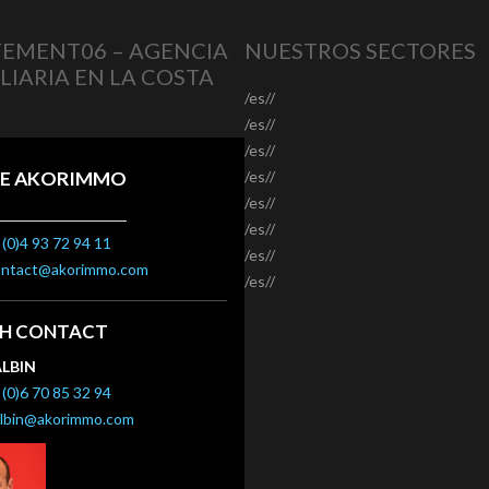
EMENT06 – AGENCIA
NUESTROS SECTORES
LIARIA EN LA COSTA
/es//
/es//
/es//
E AKORIMMO
/es//
/es//
/es//
(0)4 93 72 94 11
/es//
ontact@akorimmo.com
/es//
SH CONTACT
ALBIN
(0)6 70 85 32 94
albin@akorimmo.com