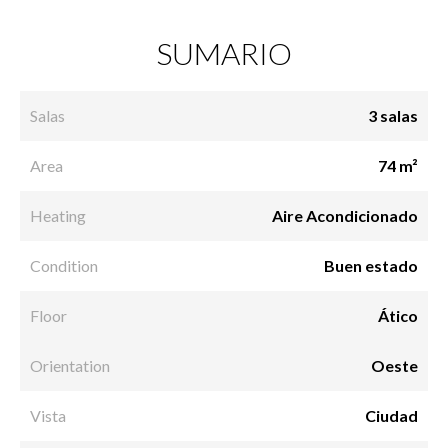
SUMARIO
Salas
3 salas
Area
74 m²
Heating
Aire Acondicionado
Condition
Buen estado
Floor
Ático
Orientation
Oeste
Vista
Ciudad