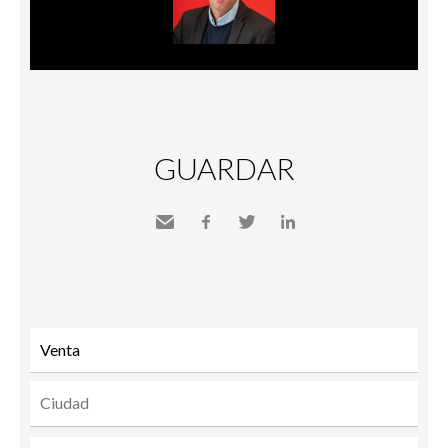
GUARDAR
Send
Facebook
Twitter
LinkedIn
to a
friend