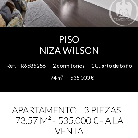
Add to selection
PISO
NIZA WILSON
Ref. FR6586256
2 dormitorios
1 Cuarto de baño
74 m²
535 000 €
APARTAMENTO - 3 PIEZAS -
73.57 M² - 535.000 € - A LA
VENTA