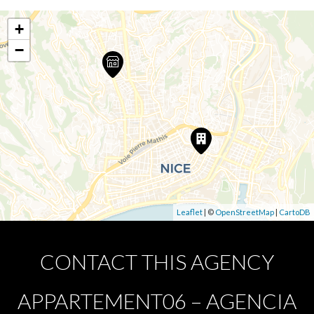
+
−
Leaflet
| ©
OpenStreetMap
|
CartoDB
CONTACT THIS AGENCY
APPARTEMENT06 – AGENCIA