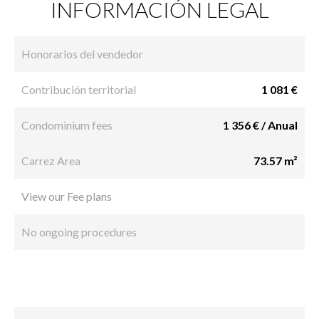
INFORMACIÓN LEGAL
Honorarios del vendedor
Contribución territorial
1 081 €
Condominium fees
1 356 € / Anual
Carrez Area
73.57 m²
View our Fee plans
No ongoing procedures