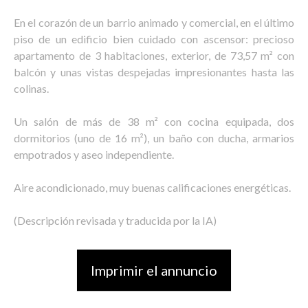
En el corazón de un barrio animado y comercial, en el último
piso de un edificio bien cuidado con ascensor: precioso
apartamento de 3 habitaciones, exterior, de 73,57 m² con
balcón y unas vistas despejadas impresionantes hasta las
colinas.
Un salón de más de 38 m² con cocina equipada, dos
dormitorios (uno de 16 m²), un baño con ducha, armarios
empotrados y aseo independiente.
Aire acondicionado, muy buenas calificaciones energéticas.
(Descripción revisada y traducida por la IA)
Imprimir el annuncio