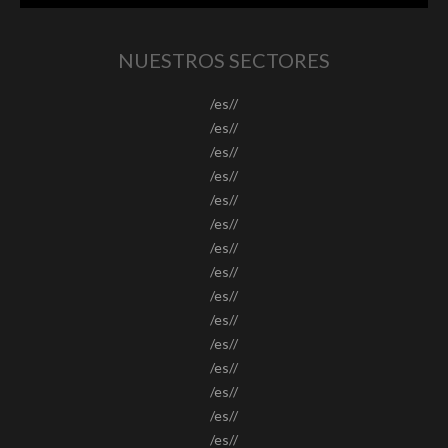
NUESTROS SECTORES
/es//
/es//
/es//
/es//
/es//
/es//
/es//
/es//
/es//
/es//
/es//
/es//
/es//
/es//
/es//