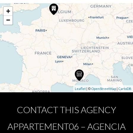
+
−
Leaflet
| ©
OpenStreetMap
|
CartoDB
CONTACT THIS AGENCY
APPARTEMENT06 – AGENCIA