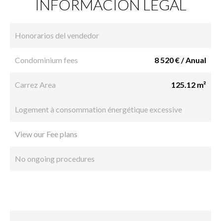
INFORMACIÓN LEGAL
Honorarios del vendedor
Condominium fees
8 520 € / Anual
Carrez Area
125.12 m²
Logement à consommation énergétique excessive
View our Fee plans
No ongoing procedures