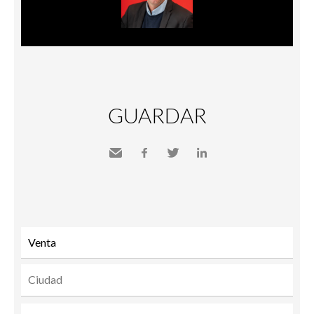
GUARDAR
Send
Facebook
Twitter
LinkedIn
to a
friend