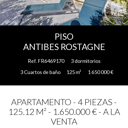
Add to selection
PISO
ANTIBES ROSTAGNE
Ref. FR6469170
3 dormitorios
3 Cuartos de baño
125 m²
1 650 000 €
APARTAMENTO - 4 PIEZAS -
125.12 M² - 1.650.000 € - A LA
VENTA