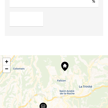
%
+
−