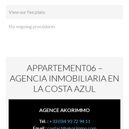
View our Fee plans
No ongoing procedures
APPARTEMENT06 –
AGENCIA INMOBILIARIA EN
LA COSTA AZUL
AGENCE AKORIMMO
Tél. :
+33 (0)4 93 72 94 11
Email :
contact@akorimmo.com