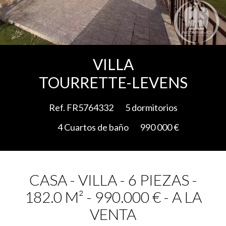
Add to selection
VILLA
TOURRETTE-LEVENS
Ref. FR5764332
5 dormitorios
4 Cuartos de baño
990 000 €
CASA - VILLA - 6 PIEZAS -
182.0 M² - 990.000 € - A LA
VENTA