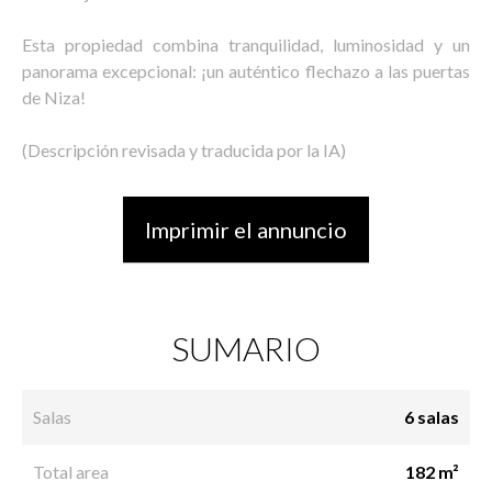
Esta propiedad combina tranquilidad, luminosidad y un
panorama excepcional: ¡un auténtico flechazo a las puertas
de Niza!
(Descripción revisada y traducida por la IA)
Imprimir el annuncio
SUMARIO
Salas
6 salas
Total area
182 m²