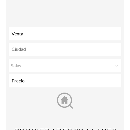
Send
Facebook
Twitter
LinkedIn
to a
friend
Salas