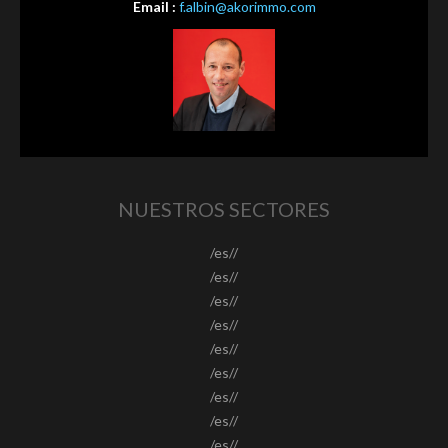
Email :
f.albin@akorimmo.com
NUESTROS SECTORES
/es//
/es//
/es//
/es//
/es//
/es//
/es//
/es//
/es//