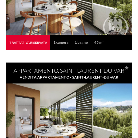
1
camera
1
bagno
45 m²
TRATTATIVA RISERVATA
APPARTAMENTO, SAINT-LAURENT-DU-VAR
VENDITA APPARTAMENTO - SAINT-LAURENT-DU-VAR