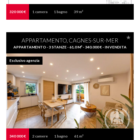
320 000 €
1
camera
1
bagno
39 m²
APPARTAMENTO, CAGNES-SUR-MER
APPARTAMENTO - 3 STANZE - 61.0 M² - 340.000 € - IN VENDITA
Esclusivo agenzia
340 000 €
2
camere
1
bagno
61 m²