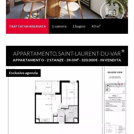
1
camera
1
bagno
43 m²
TRATTATIVA RISERVATA
APPARTAMENTO, SAINT-LAURENT-DU-VAR
APPARTAMENTO - 2 STANZE - 39.0 M² - 320.000 € - IN VENDITA
Esclusivo agenzia