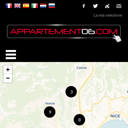
facebook
twitter
instagram
Email
La mia selezione
+
−
3
9
8