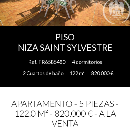
Add to selection
PISO
NIZA SAINT SYLVESTRE
Ref. FR6585480
4 dormitorios
2 Cuartos de baño
122 m²
820 000 €
APARTAMENTO - 5 PIEZAS -
122.0 M² - 820.000 € - A LA
VENTA