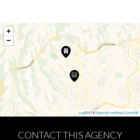
+
−
Leaflet
| ©
OpenStreetMap
|
CartoDB
CONTACT THIS AGENCY