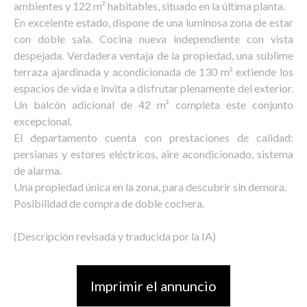
ambientes y 122 m² habitables, situado en la última planta.
En excelente estado, dispone de una luminosa zona de estar
con doble sala. Cocina nueva independiente con vista
despejada. Verdadera ventaja de la propiedad, una sublime
terraza ajardinada y acondicionada de 130 m² extiende los
espacios de vida e invita a disfrutar plenamente del exterior.
Un balcón adicional de 42 m² completa este conjunto
excepcional.
El departamento cuenta con prestaciones de calidad:
persianas y estores eléctricos, aire acondicionado, sistema
de alarma.
Una propiedad única en la zona, para descubrir sin demora.
Posibilidad de compra de doble cochera.
(Descripción revisada y traducida por la IA)
Imprimir el annuncio