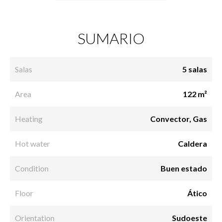
SUMARIO
Salas
5 salas
Area
122 m²
Heating
Convector, Gas
Hot water
Caldera
Condition
Buen estado
Floor
Ático
Orientation
Sudoeste