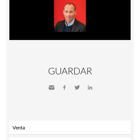
GUARDAR
Send
Facebook
Twitter
LinkedIn
to a
friend