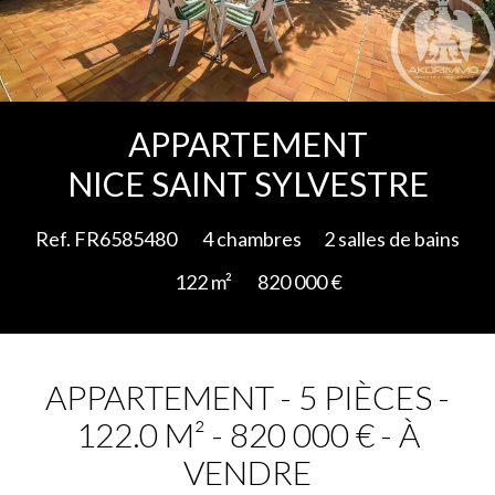
Ajouter à la sélection
APPARTEMENT
NICE SAINT SYLVESTRE
Ref. FR6585480
4 chambres
2 salles de bains
122 m²
820 000 €
APPARTEMENT - 5 PIÈCES -
122.0 M² - 820 000 € - À
VENDRE