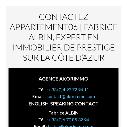
CONTACTEZ
APPARTEMENT06 | FABRICE
ALBIN, EXPERT EN
IMMOBILIER DE PRESTIGE
SUR LA CÔTE D’AZUR
AGENCE AKORIMMO
Tél. :
+33 (0)4 93 72 94 11
Email :
contact@akorimmo.com
ENGLISH-SPEAKING CONTACT
Fabrice ALBIN
Tél. :
+33 (0)6 70 85 32 94
Email :
f.albin@akorimmo.com