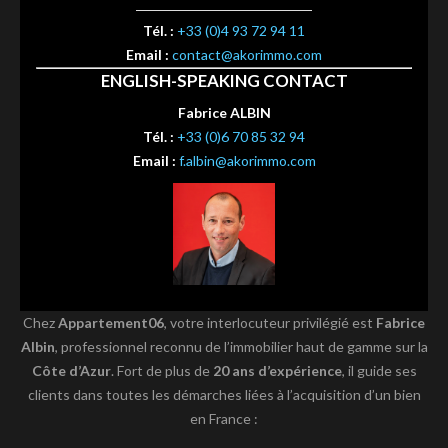
Tél. :
+33 (0)4 93 72 94 11
Email :
contact@akorimmo.com
ENGLISH-SPEAKING CONTACT
Fabrice ALBIN
Tél. :
+33 (0)6 70 85 32 94
Email :
f.albin@akorimmo.com
Chez
Appartement06
, votre interlocuteur privilégié est
Fabrice
Albin
, professionnel reconnu de l’immobilier haut de gamme sur la
Côte d’Azur
. Fort de plus de
20 ans d’expérience
, il guide ses
clients dans toutes les démarches liées à l’acquisition d’un bien
en France :