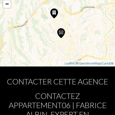
−
Leaflet
| ©
OpenStreetMap
|
CartoDB
CONTACTER CETTE AGENCE
CONTACTEZ
APPARTEMENT06 | FABRICE
ALBIN, EXPERT EN