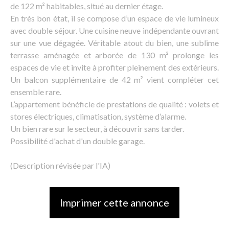
de 122 m² habitables, situé au dernier étage.
En très bon état, il se compose d’un espace de vie lumineux
avec double séjour. Une cuisine neuve indépendante ouvrant
sur une vue dégagée. Véritable atout du bien, une sublime
terrasse aménagée et arborée de 130 m² prolonge les
espaces de vie et invite à profiter pleinement des extérieurs.
Un balcon supplémentaire de 42 m² vient compléter cet
ensemble rare.
L’appartement bénéficie de prestations de qualité : volets et
stores électriques, climatisation, système d’alarme.
Un bien rare sur le secteur, à découvrir sans tarder.
Possibilité d'achat d'un double garage.
(Description révisée par l'IA)
Imprimer cette annonce