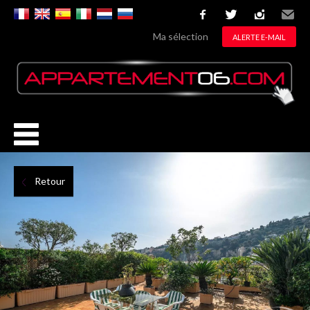
facebook
twitter
instagram
Email
Ma sélection
ALERTE E-MAIL
Retour