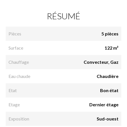
RÉSUMÉ
Pièces
5 pièces
Surface
122 m²
Chauffage
Convecteur, Gaz
Eau chaude
Chaudière
Etat
Bon état
Etage
Dernier étage
Exposition
Sud-ouest