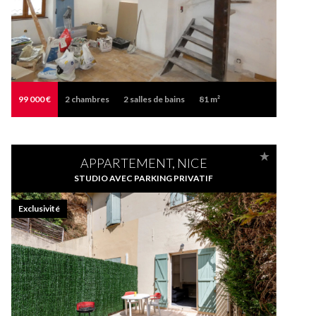
99 000 €
2
chambres
2
salles de bains
81 m²
APPARTEMENT, NICE
STUDIO AVEC PARKING PRIVATIF
Exclusivité