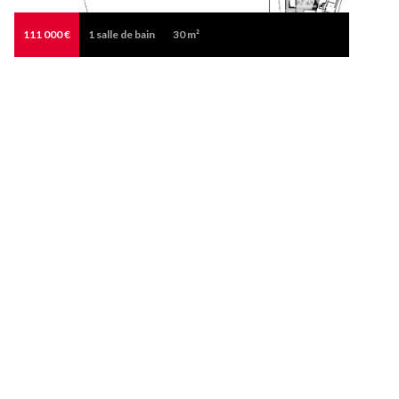
111 000 €
1
salle de bain
30 m²