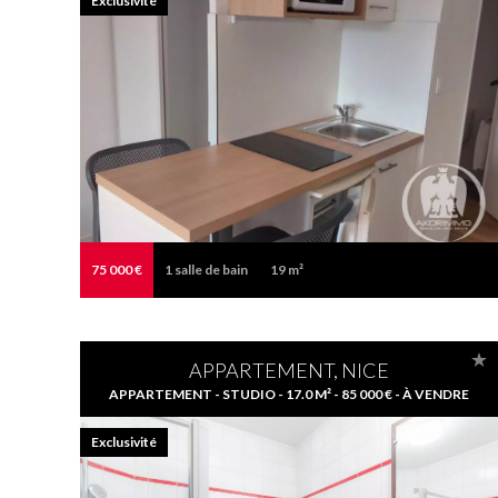
Exclusivité
75 000 €
1
salle de bain
19 m²
APPARTEMENT, NICE
APPARTEMENT - STUDIO - 17.0 M² - 85 000 € - À VENDRE
Exclusivité