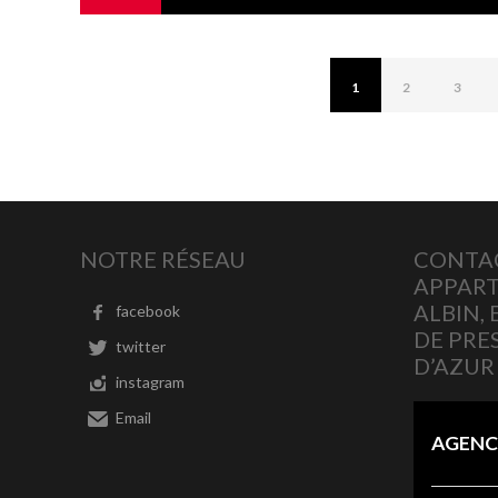
1
2
3
NOTRE RÉSEAU
CONTA
APPART
ALBIN,
facebook
DE PRE
twitter
D’AZUR
instagram
Email
AGENC