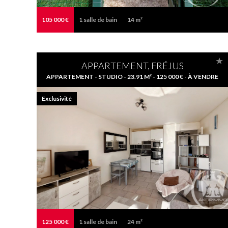
105 000 €
1
salle de bain
14 m²
APPARTEMENT, FRÉJUS
APPARTEMENT - STUDIO - 23.91 M² - 125 000 € - À VENDRE
Exclusivité
125 000 €
1
salle de bain
24 m²