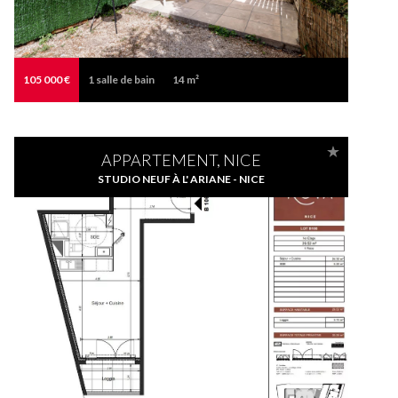
105 000 €
1
salle de bain
14 m²
APPARTEMENT, NICE
STUDIO NEUF À L' ARIANE - NICE