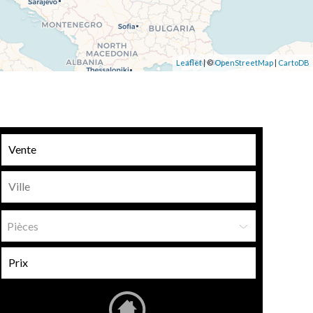
Leaflet
| ©
OpenStreetMap
|
CartoDB
Pièces