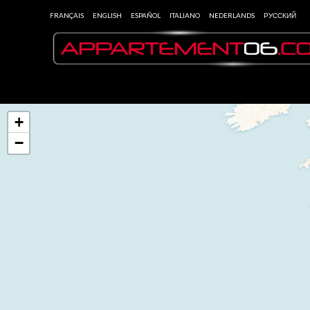
FRANÇAIS
ENGLISH
ESPAÑOL
ITALIANO
NEDERLANDS
РУССКИЙ
+
−