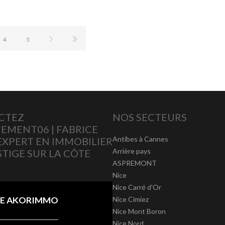
4
5
CTEZ
NOS SECTEURS
EMENT06 | FABRICE
Antibes à Cannes
 EXPERT EN IMMOBILIER
Arrière pays
STIGE SUR LA CÔTE
ASPREMONT
Nice
Nice Carré d'Or
E AKORIMMO
Nice Cimiez
Nice Mont Boron
Nice Nord