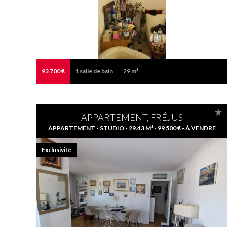
93 700 €
1
salle de bain
29 m²
APPARTEMENT, FRÉJUS
APPARTEMENT - STUDIO - 29.43 M² - 99 500 € - À VENDRE
Exclusivité