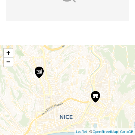
+
−
Leaflet
| ©
OpenStreetMap
|
CartoDB