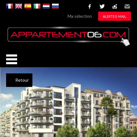
facebook
twitter
instagram
Email
Ma sélection
ALERTE E-MAIL
Retour