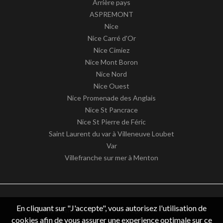
Arrière pays
ASPREMONT
Nice
Nice Carré d'Or
Nice Cimiez
Nice Mont Boron
Nice Nord
Nice Ouest
Nice Promenade des Anglais
Nice St Pancrace
Nice St Pierre de Féric
Saint Laurent du var à Villeneuve Loubet
Var
Villefranche sur mer à Menton
En cliquant sur "J'accepte", vous autorisez l'utilisation de
© 2026 Appartement06 -
Mentions légales / nos honoraires
-
cookies afin de vous assurer une experience optimale sur ce
Données personnelles
– Design by
apimo™ Logiciel immobilier