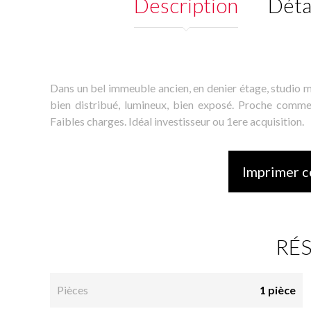
Description
Déta
Dans un bel immeuble ancien, en denier étage, studio m
bien distribué, lumineux, bien exposé. Proche comm
Faibles charges. Idéal investisseur ou 1ere acquisition.
Imprimer c
RÉ
Pièces
1 pièce