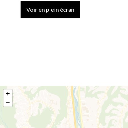
Voir en plein écran
+
−