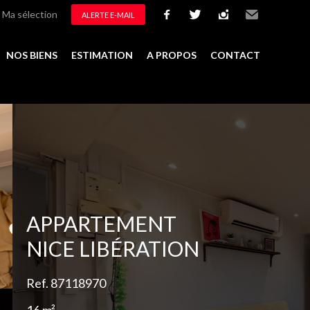
Ma sélection
ALERTE E-MAIL
facebook
twitter
instagram
Email
NOS BIENS
ESTIMATION
A PROPOS
CONTACT
Ajouter à la sélection
APPARTEMENT
NICE LIBÉRATION
Ref. 87118970