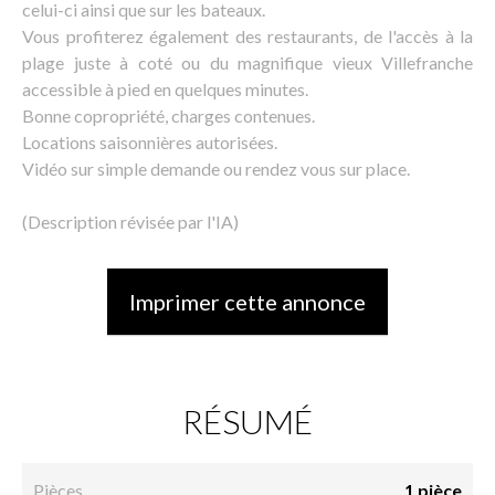
celui-ci ainsi que sur les bateaux.
Vous profiterez également des restaurants, de l'accès à la
plage juste à coté ou du magnifique vieux Villefranche
accessible à pied en quelques minutes.
Bonne copropriété, charges contenues.
Locations saisonnières autorisées.
Vidéo sur simple demande ou rendez vous sur place.
(Description révisée par l'IA)
Imprimer cette annonce
RÉSUMÉ
Pièces
1 pièce