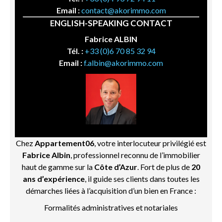
Email :
contact@akorimmo.com
ENGLISH-SPEAKING CONTACT
Fabrice ALBIN
Tél. :
+33 (0)6 70 85 32 94
Email :
f.albin@akorimmo.com
Chez
Appartement06
, votre interlocuteur privilégié est
Fabrice Albin
, professionnel reconnu de l’immobilier
haut de gamme sur la
Côte d’Azur
. Fort de plus de
20
ans d’expérience
, il guide ses clients dans toutes les
démarches liées à l’acquisition d’un bien en France :
Formalités administratives et notariales