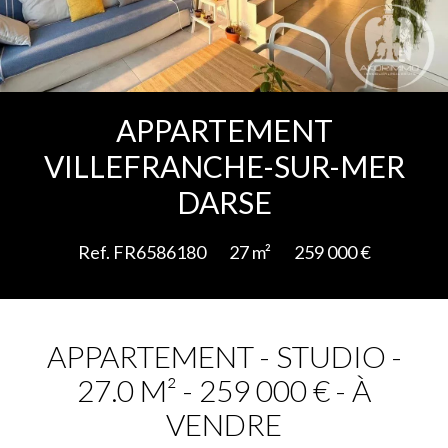
Ajouter à la sélection
APPARTEMENT
VILLEFRANCHE-SUR-MER
DARSE
Ref. FR6586180
27 m²
259 000 €
APPARTEMENT - STUDIO -
27.0 M² - 259 000 € - À
VENDRE