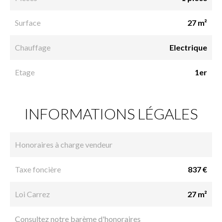
Surface
27 m²
Chauffage
Electrique
Etage
1er
INFORMATIONS LÉGALES
Honoraires à charge vendeur
Taxe foncière
837 €
Loi Carrez
27 m²
Consultez notre barème d'honoraires