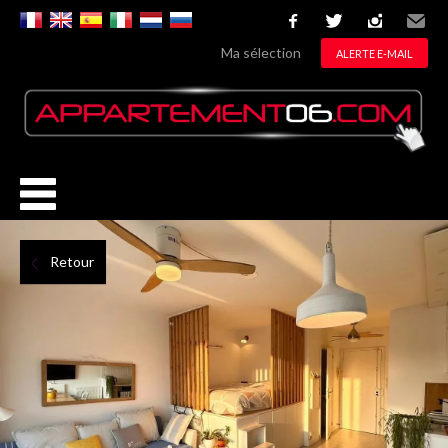
facebook
twitter
instagram
Email
Ma sélection
ALERTE E-MAIL
Retour