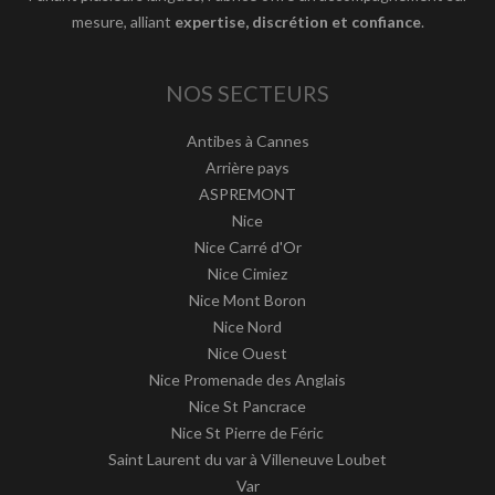
mesure, alliant
expertise, discrétion et confiance
.
NOS SECTEURS
Antibes à Cannes
Arrière pays
ASPREMONT
Nice
Nice Carré d'Or
Nice Cimiez
Nice Mont Boron
Nice Nord
Nice Ouest
Nice Promenade des Anglais
Nice St Pancrace
Nice St Pierre de Féric
Saint Laurent du var à Villeneuve Loubet
Var