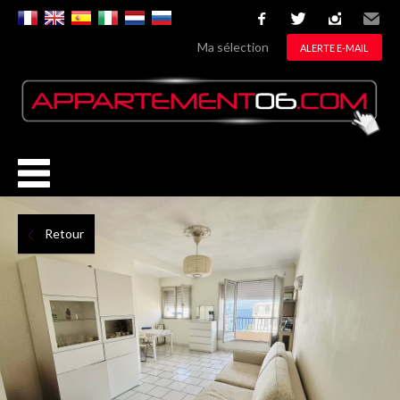
facebook
twitter
instagram
Email
Ma sélection
ALERTE E-MAIL
Retour