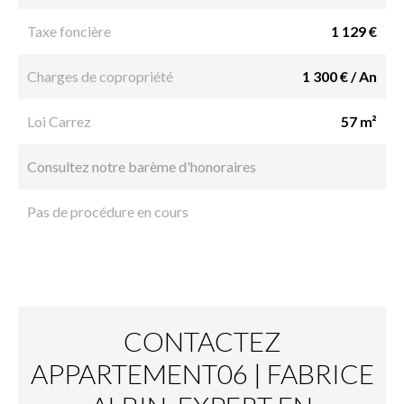
Taxe foncière
1 129 €
Charges de copropriété
1 300 € / An
Loi Carrez
57 m²
Consultez notre barème d'honoraires
Pas de procédure en cours
CONTACTEZ
APPARTEMENT06 | FABRICE