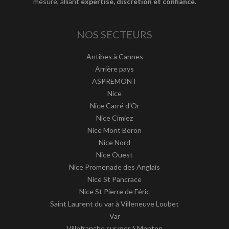
mesure, alliant
expertise, discrétion et confiance
.
NOS SECTEURS
Antibes à Cannes
Arrière pays
ASPREMONT
Nice
Nice Carré d'Or
Nice Cimiez
Nice Mont Boron
Nice Nord
Nice Ouest
Nice Promenade des Anglais
Nice St Pancrace
Nice St Pierre de Féric
Saint Laurent du var à Villeneuve Loubet
Var
Villefranche sur mer à Menton