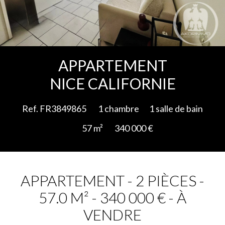
Ajouter à la sélection
APPARTEMENT
NICE CALIFORNIE
Ref. FR3849865
1 chambre
1 salle de bain
57 m²
340 000 €
APPARTEMENT - 2 PIÈCES -
57.0 M² - 340 000 € - À
VENDRE