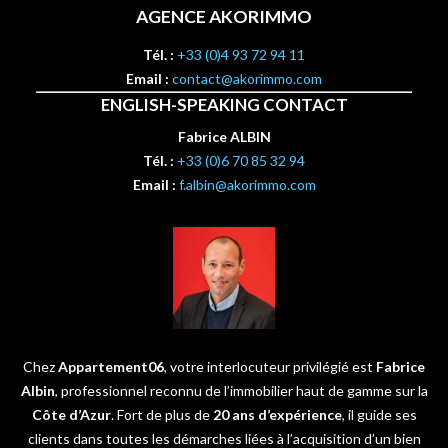
AGENCE AKORIMMO
Tél. :
+33 (0)4 93 72 94 11
Email :
contact@akorimmo.com
ENGLISH-SPEAKING CONTACT
Fabrice ALBIN
Tél. :
+33 (0)6 70 85 32 94
Email :
f.albin@akorimmo.com
Chez
Appartement06
, votre interlocuteur privilégié est
Fabrice
Albin
, professionnel reconnu de l’immobilier haut de gamme sur la
Côte d’Azur
. Fort de plus de
20 ans d’expérience
, il guide ses
clients dans toutes les démarches liées à l’acquisition d’un bien