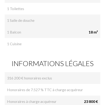
1 Toilettes
1 Salle de douche
1 Balcon
18 m²
1 Cuisine
INFORMATIONS LÉGALES
316 200 € honoraires exclus
Honoraires de 7.527 % TTC à charge acquéreur
Honoraires à charge acquéreur
23 800 €