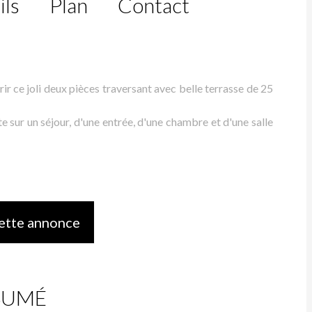
ils
Plan
Contact
ir ce joli deux pièces traversant avec belle terrasse de 25
 sur un séjour, d'une entrée, d'une chambre et d'une salle
ette annonce
SUMÉ