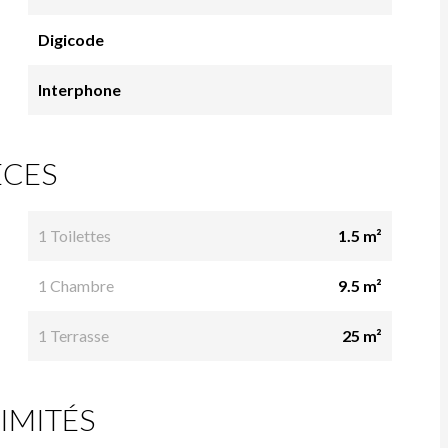
Digicode
Interphone
ÈCES
1 Toilettes
1.5 m²
1 Chambre
9.5 m²
1 Terrasse
25 m²
IMITÉS