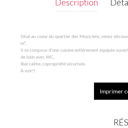
Description
Déta
Situé au coeur du quartier des Musiciens, venez découvr
m².
Il se compose d'une cuisine entièrement équipée ouverte
de bain avec WC.
Rue calme, copropriété sécurisée.
A voir!!
Imprimer c
RÉ