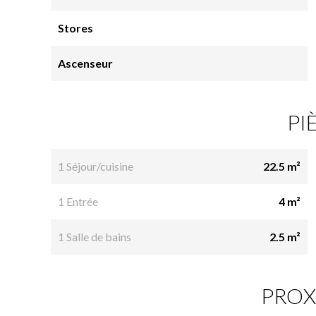
Stores
Ascenseur
PI
1 Séjour/cuisine
22.5 m²
1 Entrée
4 m²
1 Salle de bains
2.5 m²
PROX