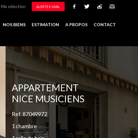
Ma sélection
ALERTE E-MAIL
facebook
twitter
instagram
Email
NOS BIENS
ESTIMATION
A PROPOS
CONTACT
Ajouter à la sélection
APPARTEMENT
NICE MUSICIENS
Ref. 87049972
1 chambre