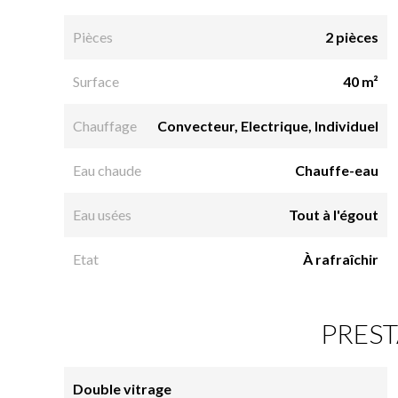
Pièces
2 pièces
Surface
40 m²
Chauffage
Convecteur, Electrique, Individuel
Eau chaude
Chauffe-eau
Eau usées
Tout à l'égout
Etat
À rafraîchir
PREST
Double vitrage