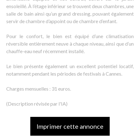
ensoleillé. À l’étage inférieur se trouvent deux chambres, une
salle de bain ainsi qu’un grand dressing, pouvant également
servir de chambre d’appoint ou de chambre d’enfant.
Pour le confort, le bien est équipé d’une climatisation
réversible entièrement neuve à chaque niveau, ainsi que d’un
chauffe-eau neuf récemment installé.
Le bien présente également un excellent potentiel locatif,
notamment pendant les périodes de festivals à Cannes.
Charges mensuelles : 31 euros.
(Description révisée par l'IA)
Imprimer cette annonce