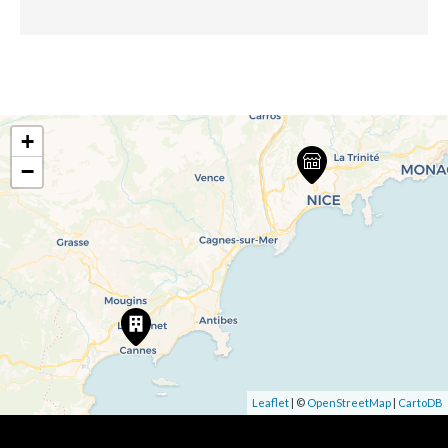
+
−
Leaflet
| ©
OpenStreetMap
|
CartoDB