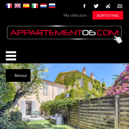
facebook
twitter
instagram
Email
Ma sélection
ALERTE E-MAIL
Retour