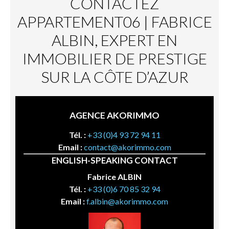
CONTACTEZ
APPARTEMENT06 | FABRICE
ALBIN, EXPERT EN
IMMOBILIER DE PRESTIGE
SUR LA CÔTE D’AZUR
AGENCE AKORIMMO
Tél. :
+33 (0)4 93 72 94 11
Email :
contact@akorimmo.com
ENGLISH-SPEAKING CONTACT
Fabrice ALBIN
Tél. :
+33 (0)6 70 85 32 94
Email :
f.albin@akorimmo.com