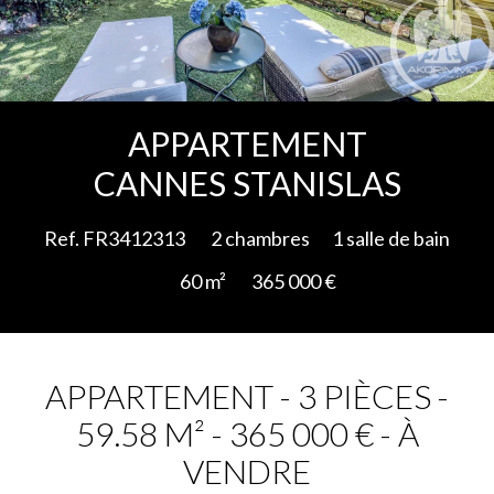
Ajouter à la sélection
APPARTEMENT
CANNES STANISLAS
Ref. FR3412313
2 chambres
1 salle de bain
60 m²
365 000 €
APPARTEMENT - 3 PIÈCES -
59.58 M² - 365 000 € - À
VENDRE