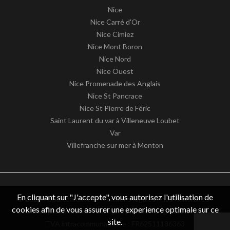
Nice
Nice Carré d'Or
Nice Cimiez
Nice Mont Boron
Nice Nord
Nice Ouest
Nice Promenade des Anglais
Nice St Pancrace
Nice St Pierre de Féric
Saint Laurent du var à Villeneuve Loubet
Var
Villefranche sur mer à Menton
En cliquant sur "J'accepte", vous autorisez l'utilisation de
© 2026 Appartement06 -
Mentions légales / nos honoraires
-
cookies afin de vous assurer une experience optimale sur ce
Données personnelles
– Design by
apimo™ Logiciel immobilier
site.
TVA intracommunautaire : FR62511186363