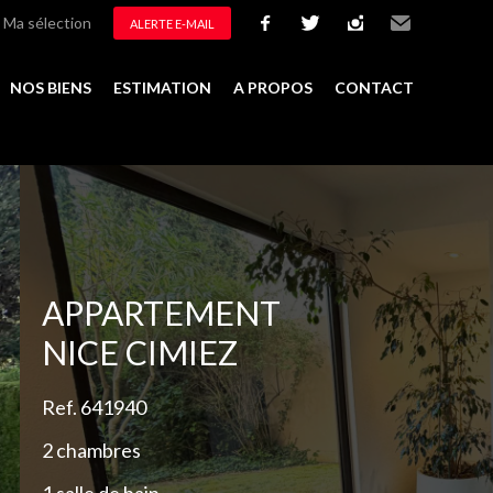
Ma sélection
ALERTE E-MAIL
facebook
twitter
instagram
Email
NOS BIENS
ESTIMATION
A PROPOS
CONTACT
Ajouter à la sélection
APPARTEMENT
NICE CIMIEZ
Ref. 641940
2 chambres