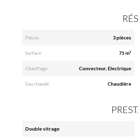
RÉ
Pièces
3 pièces
Surface
71 m²
Chauffage
Convecteur, Electrique
Eau chaude
Chaudière
PREST
Double vitrage