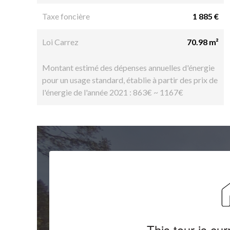
Taxe foncière
1 885 €
Loi Carrez
70.98 m²
Montant estimé des dépenses annuelles d'énergie
pour un usage standard, établie à partir des prix de
l'énergie de l'année 2021 : 863€ ~ 1167€