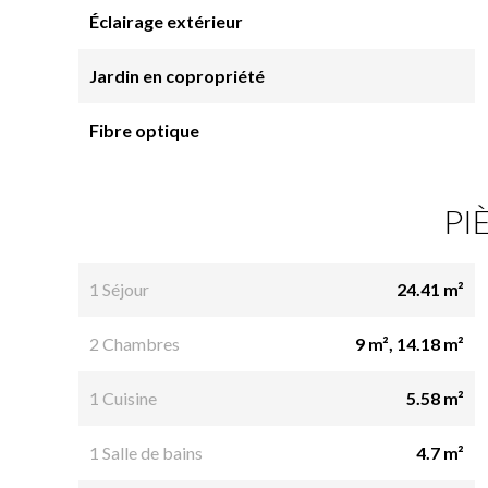
Éclairage extérieur
Jardin en copropriété
Fibre optique
PI
1 Séjour
24.41 m²
2 Chambres
9 m², 14.18 m²
1 Cuisine
5.58 m²
1 Salle de bains
4.7 m²