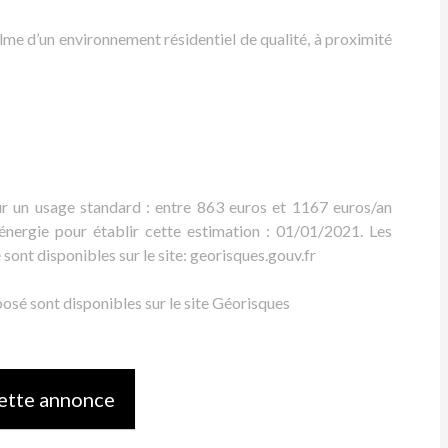
lme d’un environnement résidentiel de qualité, à proximité
r un usage standard : entre 863 euros et 1167 euros/an
’énergie pour établir cette estimation : 01/01/2021. Les
sont disponibles sur le site: georisques.gouv.fr
posé sont disponibles sur le site Géorisques
ette annonce