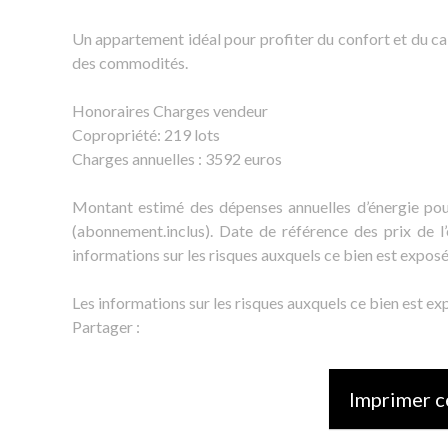
Un appartement idéal pour profiter du confort et du ca
des commodités.
Honoraires Charges vendeur
Copropriété: 219 lots
Charges annuelles : 3592 euros
Montant estimé des dépenses annuelles d’énergie pou
(abonnement.inclus). Date de référence des prix de l
informations sur les risques auxquels ce bien est exposé 
Les informations sur les risques auxquels ce bien est ex
Partager :
Imprimer c