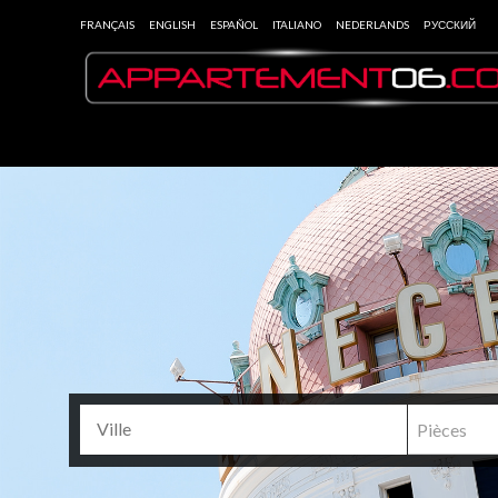
FRANÇAIS
ENGLISH
ESPAÑOL
ITALIANO
NEDERLANDS
РУССКИЙ
Pièces