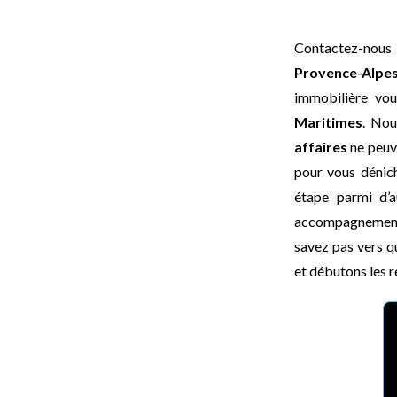
Contactez-nous
Provence-Alpe
immobilière vou
Maritimes
. Nou
affaires
ne peuve
pour vous dénich
étape parmi d’a
accompagnement c
savez pas vers q
et débutons les r