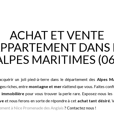
ACHAT ET VENTE
APPARTEMENT DANS 
ALPES MARITIMES (06
acquérir un joli pied-à-terre dans le département des
Alpes Ma
ges riches, entre
montagne et mer
n’attend que vous. Faites conf
 immobilière
pour vous trouver la perle rare. Exposez-nous les 
ve
et nous ferons en sorte de répondre à cet
achat tant désiré
. 
tement à Nice Promenade des Anglais
? Contactez nous !