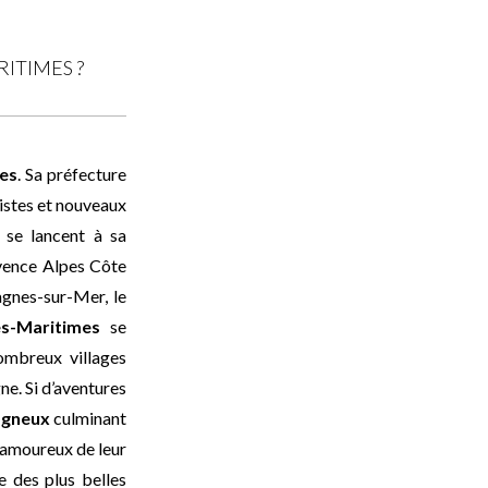
ITIMES ?
es
. Sa préfecture
uristes et nouveaux
 se lancent à sa
ovence Alpes Côte
Cagnes-sur-Mer, le
es-Maritimes
se
nombreux villages
ne. Si d’aventures
agneux
culminant
s amoureux de leur
e des plus belles