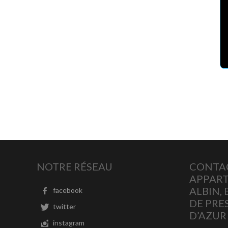
NOTRE RÉSEAU
CONTA
APPART
ALBIN,
facebook
DE PRE
twitter
D’AZUR
instagram