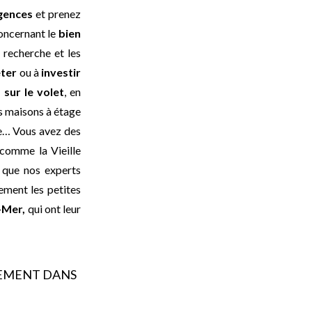
gences
et prenez
oncernant le
bien
 recherche et les
eter
ou à
investir
 sur le volet
, en
es maisons à étage
me… Vous avez des
 comme la Vieille
n que nos experts
ement les petites
-Mer,
qui ont leur
EMENT DANS