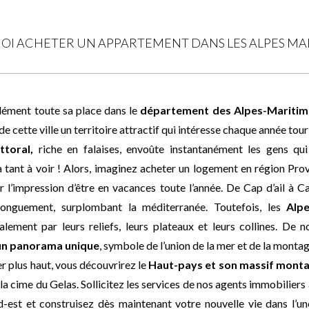
I ACHETER UN APPARTEMENT DANS LES ALPES MAR
dément toute sa place dans le
département des Alpes-Maritim
 de cette ville un territoire attractif qui intéresse chaque année to
ttoral,
riche en falaises, envoûte instantanément les gens qui
 a tant à voir ! Alors, imaginez acheter un logement en région Pr
ir l’impression d’être en vacances toute l’année. De Cap d’ail à 
d longuement, surplombant la méditerranée. Toutefois, les
Alp
alement par leurs reliefs, leurs plateaux et leurs collines. De 
un panorama unique
, symbole de l’union de la mer et de la montag
r plus haut, vous découvrirez le
Haut-pays et son massif mont
la cime du Gelas. Sollicitez les services de nos agents immobilier
-est et construisez dès maintenant votre nouvelle vie dans l’un