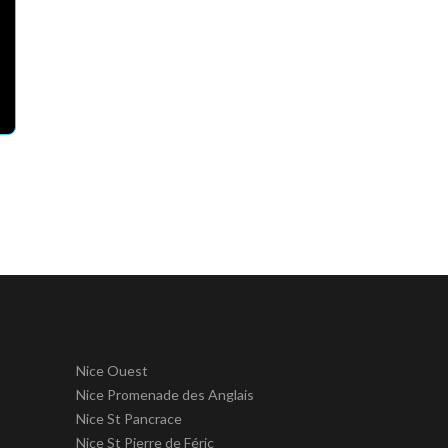
Nice Ouest
Nice Promenade des Anglais
Nice St Pancrace
Nice St Pierre de Féric