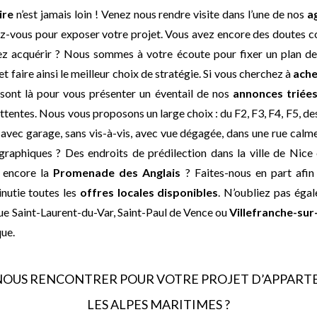
ire
n’est jamais loin ! Venez nous rendre visite dans l’une de nos
a
z-vous pour exposer votre projet. Vous avez encore des doutes c
z acquérir ? Nous sommes à votre écoute pour fixer un plan de
et faire ainsi le meilleur choix de stratégie. Si vous cherchez à
ach
s sont là pour vous présenter un éventail de nos
annonces triées
ttentes. Nous vous proposons un large choix : du F2, F3, F4, F5, d
, avec garage, sans vis-à-vis, avec vue dégagée, dans une rue cal
raphiques ? Des endroits de prédilection dans la ville de Nice
u encore la
Promenade des Anglais
? Faites-nous en part afi
nutie toutes les
offres locales disponibles
. N’oubliez pas égal
 que Saint-Laurent-du-Var, Saint-Paul de Vence ou
Villefranche-sur
ue.
OUS RENCONTRER POUR VOTRE PROJET D’APPART
LES ALPES MARITIMES ?