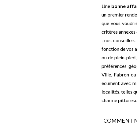
Une
bonne affa
un premier rende
que vous voudrie
critères annexes 
: nos conseiller
fonction de vos a
ou de plein-pied
préférences géog
Ville, Fabron o
écument avec mi
localités, telles
charme pittoresq
COMMENT N