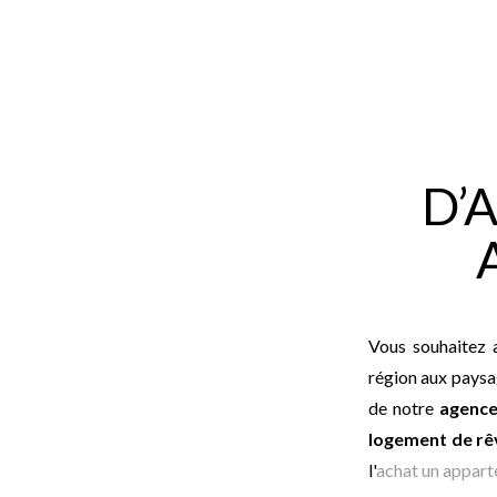
D’
Vous souhaitez 
région aux paysa
de notre
agence
logement de rê
l'
achat un appar