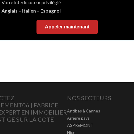
Votre interlocuteur privilégié
Anglais – Italien – Espagnol
Appeler maintenant
CTEZ
NOS SECTEURS
EMENT06 | FABRICE
Antibes à Cannes
 EXPERT EN IMMOBILIER
Arrière pays
STIGE SUR LA CÔTE
ASPREMONT
Nice