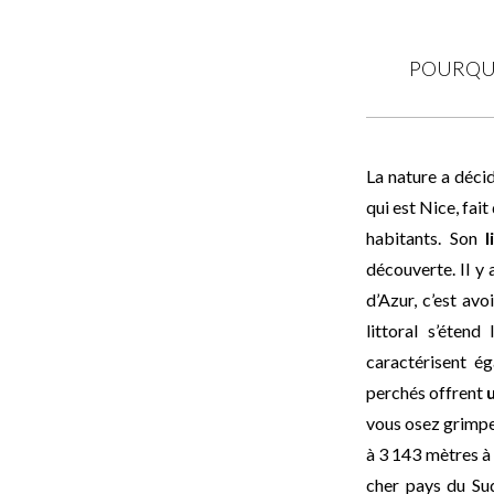
POURQUO
La nature a déci
qui est Nice, fait
habitants. Son
li
découverte. Il y
d’Azur, c’est avo
littoral s’éten
caractérisent ég
perchés offrent
vous osez grimpe
à 3 143 mètres à 
cher pays du Sud