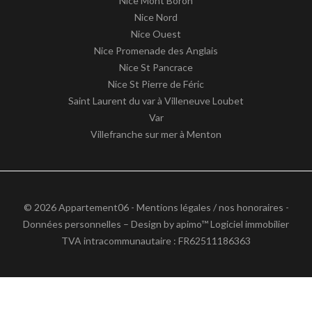
Nice Mont Boron
Nice Nord
Nice Ouest
Nice Promenade des Anglais
Nice St Pancrace
Nice St Pierre de Féric
Saint Laurent du var à Villeneuve Loubet
Var
Villefranche sur mer à Menton
© 2026 Appartement06 -
Mentions légales / nos honoraires
-
Données personnelles
– Design by
apimo™ Logiciel immobilier
TVA intracommunautaire : FR62511186363