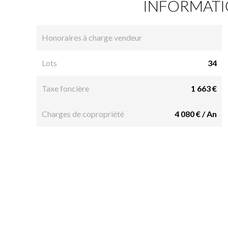
INFORMATI
Honoraires à charge vendeur
Lots
34
Taxe foncière
1 663 €
Charges de copropriété
4 080 € / An