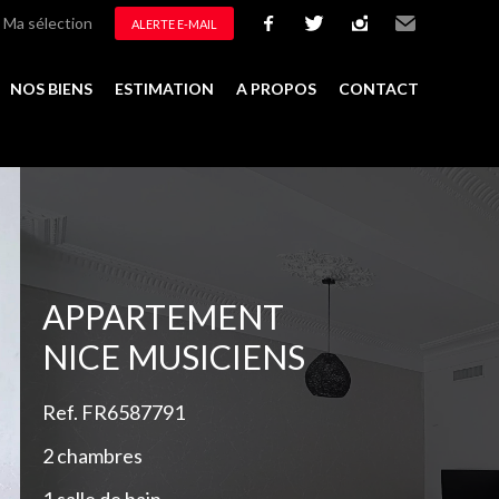
Ma sélection
ALERTE E-MAIL
facebook
twitter
instagram
Email
NOS BIENS
ESTIMATION
A PROPOS
CONTACT
Ajouter à la sélection
APPARTEMENT
NICE MUSICIENS
Ref. FR6587791
2 chambres