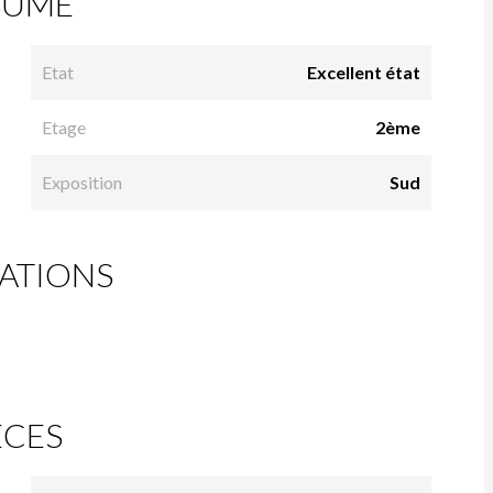
SUMÉ
Etat
Excellent état
Etage
2ème
Exposition
Sud
ATIONS
ÈCES