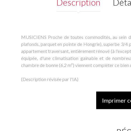
Description
Déta
MUSICIENS Proche de toutes commodités, au sein d'
plafonds, parquet en pointe de Hongrie), superbe 3/4
appartement traversant, entièrement rénové (à l'excepti
équipée, d'une climatisation gainable et de nombreu
chambre de bonne (6,2 m²) viennent compléter ce bien 
(Description révisée par l'IA)
Imprimer c