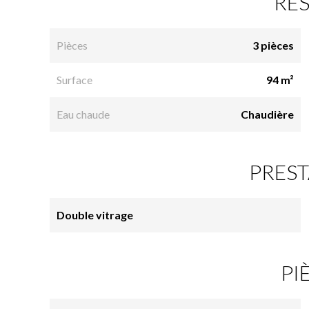
RÉ
Pièces
3 pièces
Surface
94 m²
Eau chaude
Chaudière
PREST
Double vitrage
PI