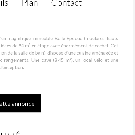
ils
Plan
Contact
un magnifique immeuble Belle Époque (moulures, hauts
 pièces de 94 m² en étage avec énormément de cachet. Cet
on de la salle de bain), dispose d'une cuisine aménagée et
x rangements. Une cave (8,45 m²), un local vélo et une
d'exception.
ette annonce