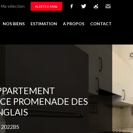
Ma sélection
ALERTE E-MAIL
facebook
twitter
instagram
Email
NOS BIENS
ESTIMATION
A PROPOS
CONTACT
Ajouter à la sélection
PPARTEMENT
ICE PROMENADE DES
NGLAIS
. 2022BS