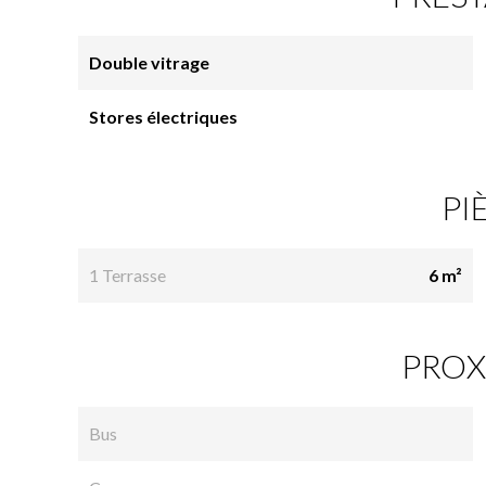
Double vitrage
Stores électriques
PI
1 Terrasse
6 m²
PROX
Bus