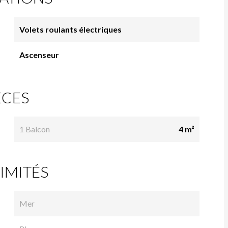
Volets roulants électriques
Ascenseur
ÈCES
1 Balcon
4 m²
IMITÉS
Mer