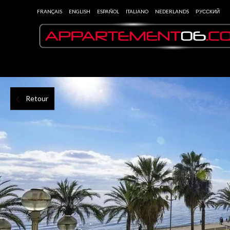
FRANÇAIS
ENGLISH
ESPAÑOL
ITALIANO
NEDERLANDS
РУССКИЙ
Retour