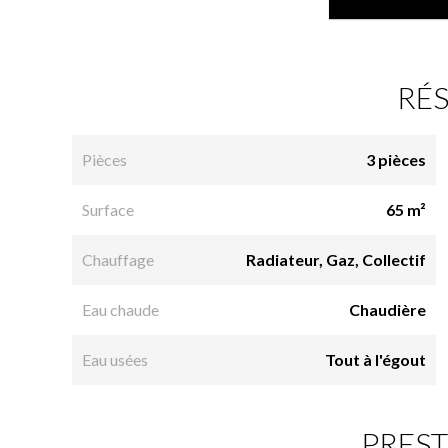
RÉ
Pièces
3 pièces
Surface
65 m²
Chauffage
Radiateur, Gaz, Collectif
Eau chaude
Chaudière
Eau usées
Tout à l'égout
PREST