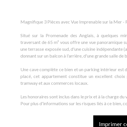
Magnifique 3 Pièces avec Vue Imprenable sur la Mer - 
Situé sur la Promenade des Anglais, à quelques mi
traversant de 65 m² vous offre une vue panoramique sur
une terrasse exposée sud, d'une cuisine indépendante (av
donnant sur un balcon à l'arrière, d'une grande salle de b
Une cave complète ce bien et un parking intérieur est d
placé, cet appartement constitue un excellent choix
tramway et aux commerces locaux.
Les honoraires sont inclus dans le prix et à la charge du 
Pour plus d'informations sur les risques liés à ce bien, c
Imprimer c