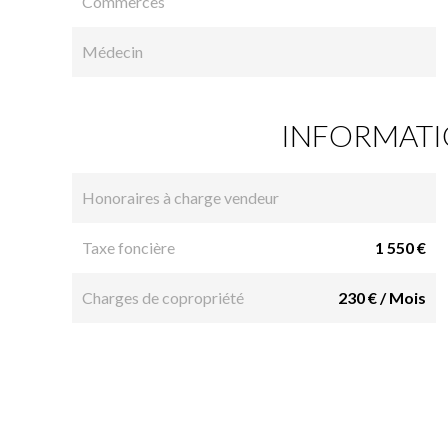
Commerces
Médecin
INFORMATI
Honoraires à charge vendeur
Taxe foncière
1 550 €
Charges de copropriété
230 € / Mois