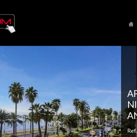
A
N
A
Ref