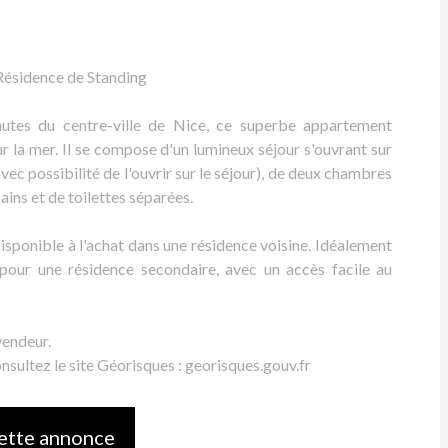
Résidence de Standing
nutes du centre-ville de Nice, ce superbe appartement
 la mer. Il se compose d'un lumineux séjour s'ouvrant sur
ec possibilité de l'ouvrir sur le séjour), de deux chambres
ains et de toilettes séparées.
isponible à l'achat dans une résidence voisine. Idéalement
 pour une résidence secondaire, avec un accès facile au
vendeur.
onsultez le site Géorisques : georisques.gouv.fr
ette annonce