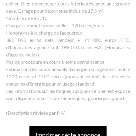
cellier. Bien donnant sur cours intérieures, avec une grande
cave. Garage pour deux-roues inclus de 17,5 m².
Nombre de lots : 10.
Charges courantes mensuelles : 120 euros/mois.
Honoraires à la charge de l’acquéreur.
380 000 euros nets vendeur + 19 000 euros TTC
d'honoraires agence soit 399 000 euros HAI (Honoraires
d'agence inclus).
Pas de procédure en cours à notre connaissance.
Estimation des coûts annuels d'énergie du logement : entre
1200 euros et 1500 euros (montant estimé des dépenses
annuelles d'énergie pour un usage standard).
Les informations sur les risques auxquels ce bien est exposé
sont disponibles sur le site Géorisques : georisques.gouv.fr
(Description révisée par l'IA)
Imprimer cette annonce