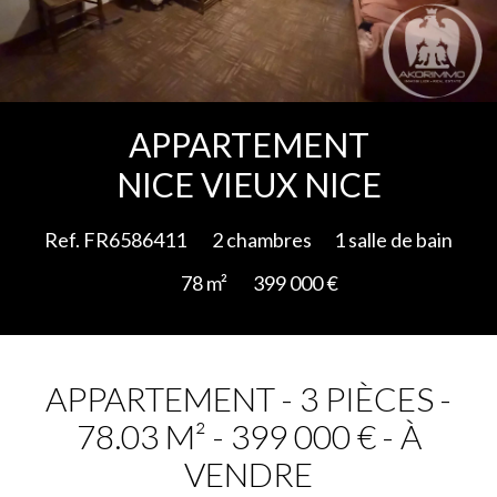
Ajouter à la sélection
APPARTEMENT
NICE VIEUX NICE
Ref. FR6586411
2 chambres
1 salle de bain
78 m²
399 000 €
APPARTEMENT - 3 PIÈCES -
78.03 M² - 399 000 € - À
VENDRE