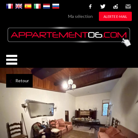
facebook
twitter
instagram
Email
Ma sélection
ALERTE E-MAIL
Retour