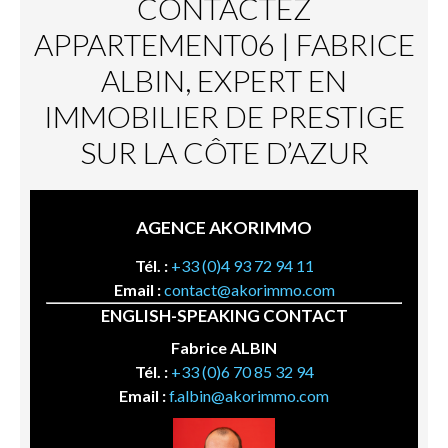
CONTACTEZ
APPARTEMENT06 | FABRICE
ALBIN, EXPERT EN
IMMOBILIER DE PRESTIGE
SUR LA CÔTE D’AZUR
AGENCE AKORIMMO
Tél. :
+33 (0)4 93 72 94 11
Email :
contact@akorimmo.com
ENGLISH-SPEAKING CONTACT
Fabrice ALBIN
Tél. :
+33 (0)6 70 85 32 94
Email :
f.albin@akorimmo.com