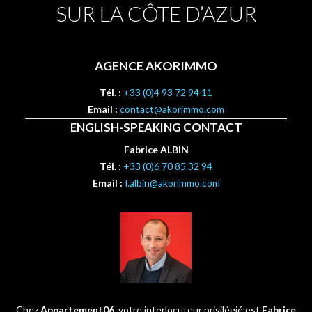
SUR LA CÔTE D’AZUR
AGENCE AKORIMMO
Tél. :
+33 (0)4 93 72 94 11
Email :
contact@akorimmo.com
ENGLISH-SPEAKING CONTACT
Fabrice ALBIN
Tél. :
+33 (0)6 70 85 32 94
Email :
f.albin@akorimmo.com
Chez
Appartement06
, votre interlocuteur privilégié est
Fabrice