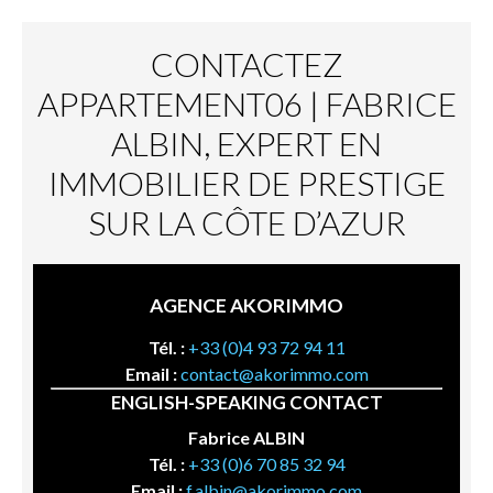
CONTACTEZ
APPARTEMENT06 | FABRICE
ALBIN, EXPERT EN
IMMOBILIER DE PRESTIGE
SUR LA CÔTE D’AZUR
AGENCE AKORIMMO
Tél. :
+33 (0)4 93 72 94 11
Email :
contact@akorimmo.com
ENGLISH-SPEAKING CONTACT
Fabrice ALBIN
Tél. :
+33 (0)6 70 85 32 94
Email :
f.albin@akorimmo.com