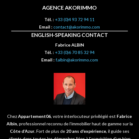
AGENCE AKORIMMO
Tél. :
+33 (0)4 93 72 94 11
Email :
contact@akorimmo.com
ENGLISH-SPEAKING CONTACT
Fabrice ALBIN
Tél. :
+33 (0)6 70 85 32 94
Email :
f.albin@akorimmo.com
Chez
Appartement06
, votre interlocuteur privilégié est
Fabrice
Albin
, professionnel reconnu de l’immobilier haut de gamme sur la
Côte d’Azur
. Fort de plus de
20 ans d’expérience
, il guide ses
clients dans toutes les démarches liées à l’acquisition d’un bien