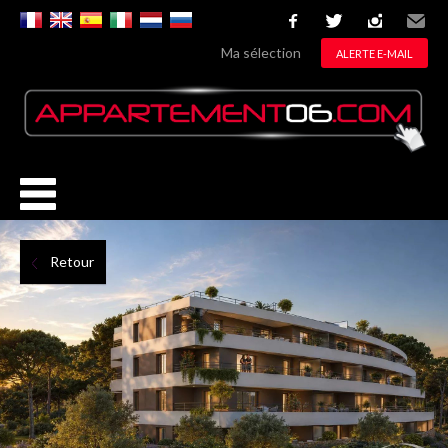
facebook
twitter
instagram
Email
Ma sélection
ALERTE E-MAIL
Retour