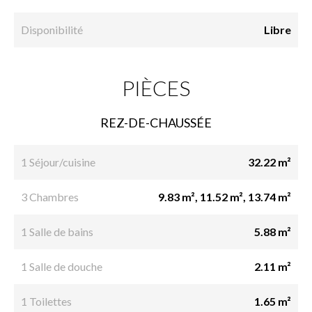
Disponibilité
Libre
PIÈCES
REZ-DE-CHAUSSÉE
1 Séjour/cuisine
32.22 m²
3 Chambres
9.83 m², 11.52 m², 13.74 m²
1 Salle de bains
5.88 m²
1 Salle de douche
2.11 m²
1 Toilettes
1.65 m²