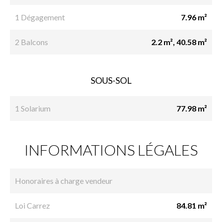
1 Dégagement
7.96 m²
2 Balcons
2.2 m², 40.58 m²
SOUS-SOL
1 Solarium
77.98 m²
INFORMATIONS LÉGALES
Honoraires à charge vendeur
Loi Carrez
84.81 m²