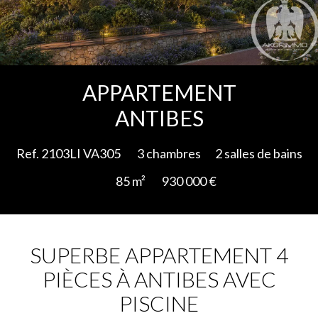
Ajouter à la sélection
APPARTEMENT
ANTIBES
Ref. 2103LI VA305
3 chambres
2 salles de bains
85 m²
930 000 €
SUPERBE APPARTEMENT 4
PIÈCES À ANTIBES AVEC
PISCINE