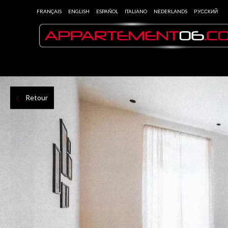
FRANÇAIS
ENGLISH
ESPAÑOL
ITALIANO
NEDERLANDS
РУССКИЙ
Retour