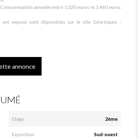
- Consommation annuelle entre 1.020 euros et 1.460 euros
n est exposé sont disponibles sur le site Géorisques :
ette annonce
SUMÉ
Etage
2ème
Exposition
Sud-ouest