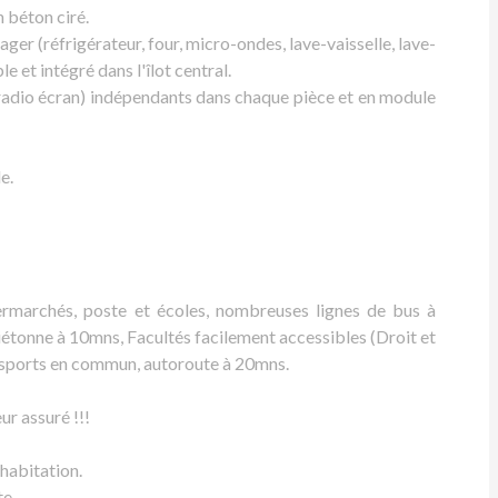
 béton ciré.
er (réfrigérateur, four, micro-ondes, lave-vaisselle, lave-
e et intégré dans l'îlot central.
(radio écran) indépendants dans chaque pièce et en module
e.
marchés, poste et écoles, nombreuses lignes de bus à
étonne à 10mns, Facultés facilement accessibles (Droit et
nsports en commun, autoroute à 20mns.
ur assuré !!!
habitation.
te.