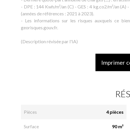
- DPE : 144 Kwh/m²/an (C) - GES : 4 kg.co2/m²/an (A) 
(années de références : 2021 à 2023).
- Les informations sur les risques auxquels ce bie
georisques.gouv.fr.
(Description révisée par l'IA)
Imprimer c
RÉ
Pièces
4 pièces
Surface
90 m²