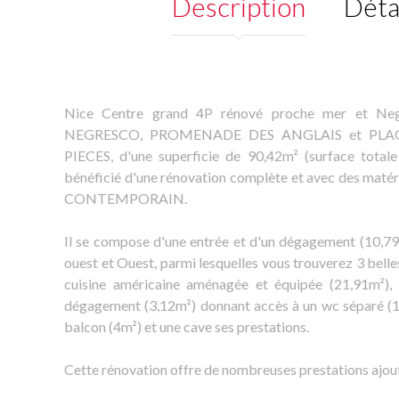
Description
Déta
Nice Centre grand 4P rénové proche mer et N
NEGRESCO, PROMENADE DES ANGLAIS et PLAGE
PIECES, d'une superficie de 90,42m² (surface total
bénéficié d'une rénovation complète et avec des maté
CONTEMPORAIN.
Il se compose d'une entrée et d'un dégagement (10,79
ouest et Ouest, parmi lesquelles vous trouverez 3 bell
cuisine américaine aménagée et équipée (21,91m²), 
dégagement (3,12m²) donnant accès à un wc séparé (1,
balcon (4m²) et une cave ses prestations.
Cette rénovation offre de nombreuses prestations ajout