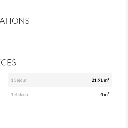
ATIONS
ÈCES
1 Séjour
21.91 m²
1 Balcon
4 m²