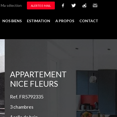
Ma sélection
ALERTE E-MAIL
facebook
twitter
instagram
Email
NOS BIENS
ESTIMATION
A PROPOS
CONTACT
Ajouter à la sélection
APPARTEMENT
NICE FLEURS
Ref. FR5792335
3 chambres