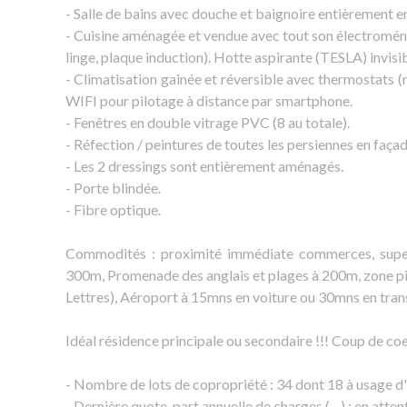
- Salle de bains avec douche et baignoire entièrement en
- Cuisine aménagée et vendue avec tout son électroménag
linge, plaque induction). Hotte aspirante (TESLA) invisibl
- Climatisation gainée et réversible avec thermostats 
WIFI pour pilotage à distance par smartphone.
- Fenêtres en double vitrage PVC (8 au totale).
- Réfection / peintures de toutes les persiennes en façad
- Les 2 dressings sont entièrement aménagés.
- Porte blindée.
- Fibre optique.
Commodités : proximité immédiate commerces, super
300m, Promenade des anglais et plages à 200m, zone pi
Lettres), Aéroport à 15mns en voiture ou 30mns en tra
Idéal résidence principale ou secondaire !!! Coup de coe
- Nombre de lots de copropriété : 34 dont 18 à usage d'
- Dernière quote-part annuelle de charges (....) : en atten