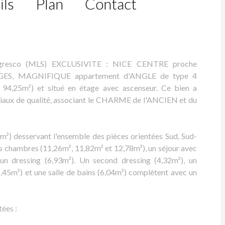
ils
Plan
Contact
egresco (MLS) EXCLUSIVITE : NICE CENTRE proche
S, MAGNIFIQUE appartement d'ANGLE de type 4
e 94,25m²) et situé en étage avec ascenseur. Ce bien a
riaux de qualité, associant le CHARME de l'ANCIEN et du
m²) desservant l'ensemble des pièces orientées Sud, Sud-
es chambres (11,26m², 11,82m² et 12,78m²), un séjour avec
un dressing (6,93m²). Un second dressing (4,32m²), un
45m²) et une salle de bains (6,04m²) complètent avec un
ées :