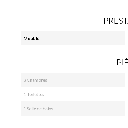
PREST
Meublé
PI
3 Chambres
1 Toilettes
1 Salle de bains