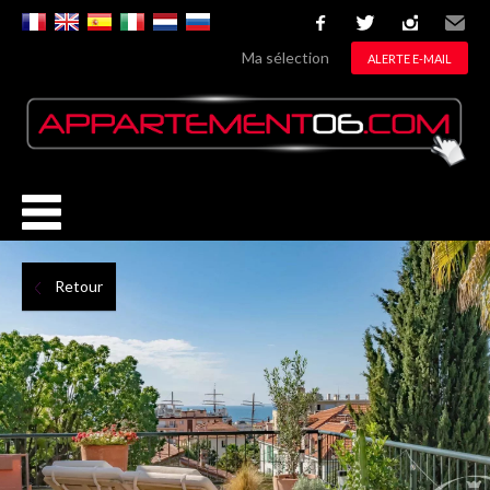
facebook
twitter
instagram
Email
Ma sélection
ALERTE E-MAIL
Retour