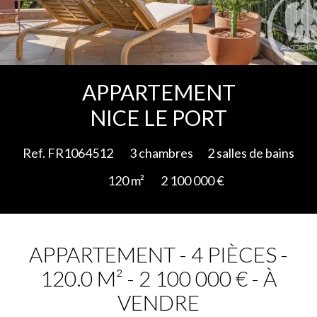
Ajouter à la sélection
APPARTEMENT
NICE LE PORT
Ref. FR1064512
3 chambres
2 salles de bains
120 m²
2 100 000 €
APPARTEMENT - 4 PIÈCES -
120.0 M² - 2 100 000 € - À
VENDRE