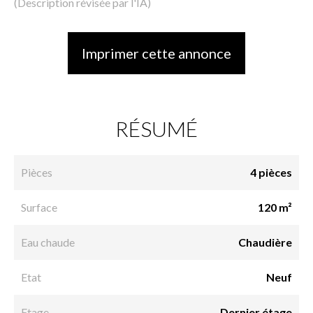
(Description révisée par l'IA)
Imprimer cette annonce
RÉSUMÉ
Pièces
4 pièces
Surface
120 m²
Eau chaude
Chaudière
Etat
Neuf
Etage
Dernier étage