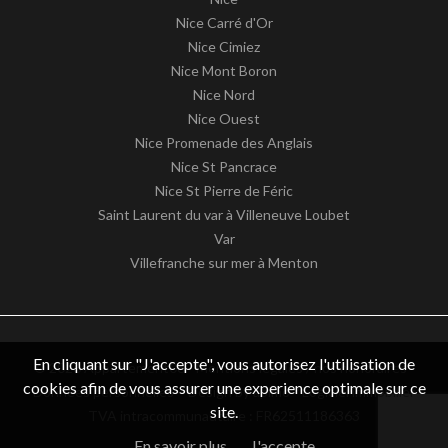
Nice Carré d'Or
Nice Cimiez
Nice Mont Boron
Nice Nord
Nice Ouest
Nice Promenade des Anglais
Nice St Pancrace
Nice St Pierre de Féric
Saint Laurent du var à Villeneuve Loubet
Var
Villefranche sur mer à Menton
En cliquant sur "J'accepte", vous autorisez l'utilisation de
© 2026 Appartement06 -
Mentions légales / nos honoraires
-
cookies afin de vous assurer une experience optimale sur ce
Données personnelles
– Design by
apimo™ Logiciel immobilier
site.
TVA intracommunautaire : FR62511186363
En savoir plus
J'accepte