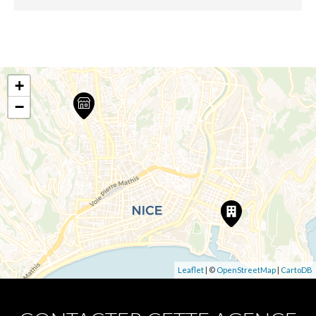
+
−
Leaflet
| ©
OpenStreetMap
|
CartoDB