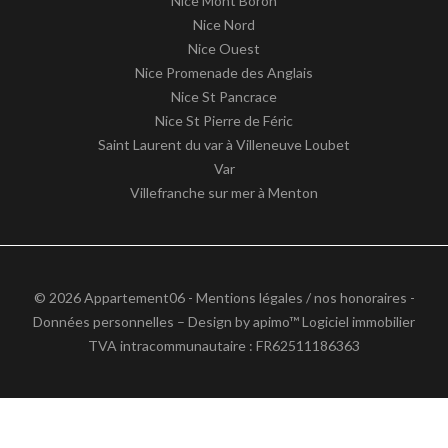
Nice Mont Boron
Nice Nord
Nice Ouest
Nice Promenade des Anglais
Nice St Pancrace
Nice St Pierre de Féric
Saint Laurent du var à Villeneuve Loubet
Var
Villefranche sur mer à Menton
© 2026 Appartement06 -
Mentions légales / nos honoraires
-
Données personnelles
– Design by
apimo™ Logiciel immobilier
TVA intracommunautaire : FR62511186363