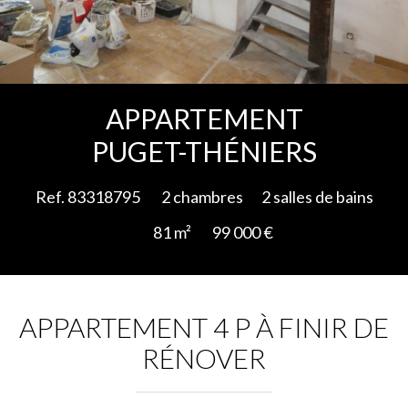
Ajouter à la sélection
APPARTEMENT
PUGET-THÉNIERS
Ref. 83318795
2 chambres
2 salles de bains
81 m²
99 000 €
APPARTEMENT 4 P À FINIR DE
RÉNOVER