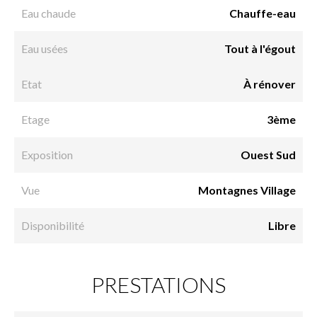
Eau chaude
Chauffe-eau
Eau usées
Tout à l'égout
Etat
À rénover
Etage
3ème
Exposition
Ouest Sud
Vue
Montagnes Village
Disponibilité
Libre
PRESTATIONS