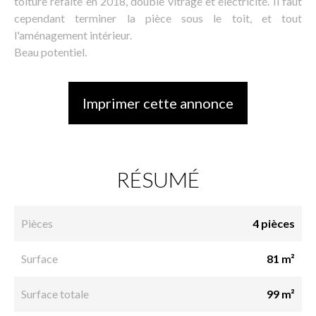
toiture refaite en 2018, double vitrage et électricité. Il faut
cependant terminer la pièce sous le toit, et tout
l'aménagement intérieur.
Beau potentiel.
Imprimer cette annonce
RÉSUMÉ
Pièces
4 pièces
Surface
81 m²
Surface totale
99 m²