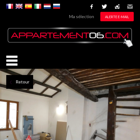
facebook
twitter
instagram
Email
Ma sélection
ALERTE E-MAIL
Retour