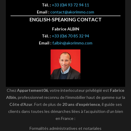
Tél. :
+33 (0)4 93 72 94 11
Email :
contact@akorimmo.com
ENGLISH-SPEAKING CONTACT
Fabrice ALBIN
Tél. :
+33 (0)6 70 85 32 94
Email :
f.albin@akorimmo.com
Chez
Appartement06
, votre interlocuteur privilégié est
Fabrice
Albin
, professionnel reconnu de l’immobilier haut de gamme sur la
Côte d’Azur
. Fort de plus de
20 ans d’expérience
, il guide ses
clients dans toutes les démarches liées à l’acquisition d’un bien
en France :
Formalités administratives et notariales