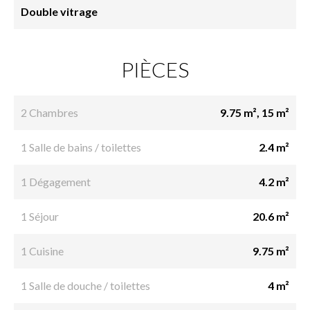
Double vitrage
PIÈCES
2 Chambres
9.75 m², 15 m²
1 Salle de bains / toilettes
2.4 m²
1 Dégagement
4.2 m²
1 Séjour
20.6 m²
1 Cuisine
9.75 m²
1 Salle de douche / toilettes
4 m²