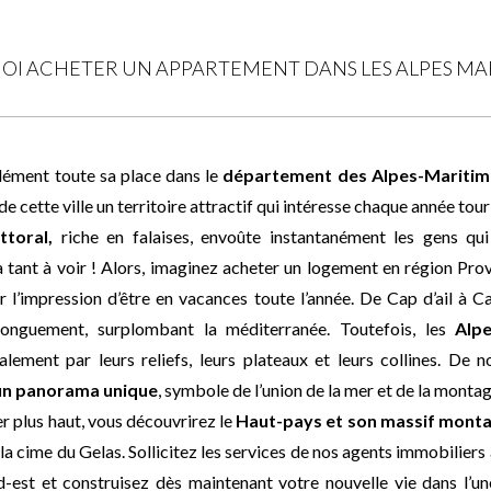
I ACHETER UN APPARTEMENT DANS LES ALPES MAR
dément toute sa place dans le
département des Alpes-Maritim
 de cette ville un territoire attractif qui intéresse chaque année to
ttoral,
riche en falaises, envoûte instantanément les gens qui
 a tant à voir ! Alors, imaginez acheter un logement en région Pr
ir l’impression d’être en vacances toute l’année. De Cap d’ail à 
d longuement, surplombant la méditerranée. Toutefois, les
Alp
alement par leurs reliefs, leurs plateaux et leurs collines. De 
un panorama unique
, symbole de l’union de la mer et de la montag
r plus haut, vous découvrirez le
Haut-pays et son massif mont
la cime du Gelas. Sollicitez les services de nos agents immobilier
-est et construisez dès maintenant votre nouvelle vie dans l’un