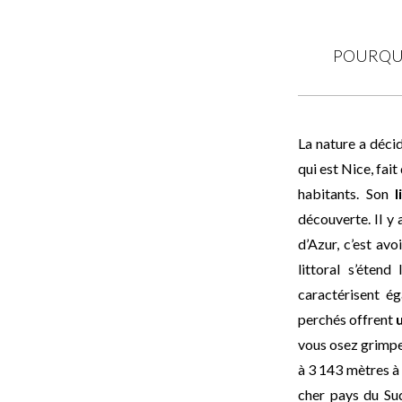
POURQUO
La nature a déci
qui est Nice, fait
habitants. Son
li
découverte. Il y
d’Azur, c’est avo
littoral s’éten
caractérisent ég
perchés offrent
vous osez grimpe
à 3 143 mètres à 
cher pays du Sud