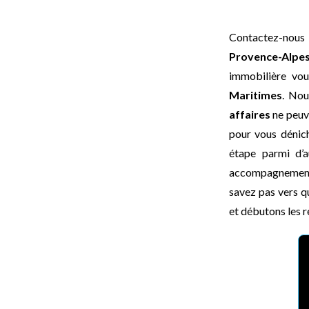
Contactez-nous
Provence-Alpe
immobilière vou
Maritimes
. Nou
affaires
ne peuve
pour vous dénich
étape parmi d’a
accompagnement c
savez pas vers q
et débutons les r