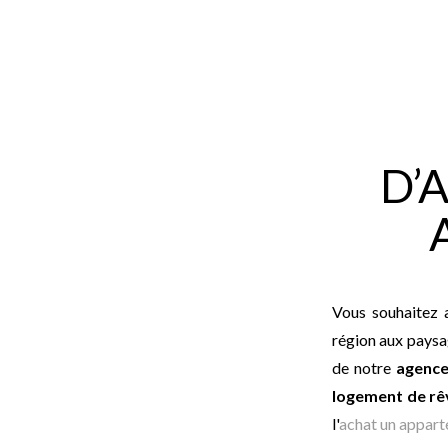
D’
Vous souhaitez 
région aux paysa
de notre
agence
logement de rê
l'
achat un appar