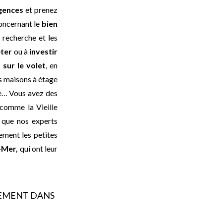
gences
et prenez
oncernant le
bien
 recherche et les
eter
ou à
investir
 sur le volet
, en
es maisons à étage
me… Vous avez des
 comme la Vieille
n que nos experts
ement les petites
-Mer,
qui ont leur
EMENT DANS