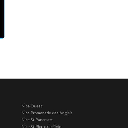
Nice Ouest
Nice Promenade des Anglais
Nice St Pancrace
Nice St Pierre de Féric