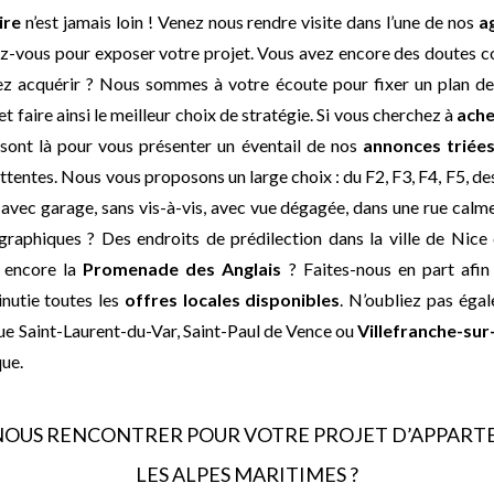
ire
n’est jamais loin ! Venez nous rendre visite dans l’une de nos
a
z-vous pour exposer votre projet. Vous avez encore des doutes c
z acquérir ? Nous sommes à votre écoute pour fixer un plan de
et faire ainsi le meilleur choix de stratégie. Si vous cherchez à
ach
s sont là pour vous présenter un éventail de nos
annonces triées
ttentes. Nous vous proposons un large choix : du F2, F3, F4, F5, d
, avec garage, sans vis-à-vis, avec vue dégagée, dans une rue cal
raphiques ? Des endroits de prédilection dans la ville de Nice
u encore la
Promenade des Anglais
? Faites-nous en part afi
nutie toutes les
offres locales disponibles
. N’oubliez pas égal
 que Saint-Laurent-du-Var, Saint-Paul de Vence ou
Villefranche-sur
ue.
OUS RENCONTRER POUR VOTRE PROJET D’APPART
LES ALPES MARITIMES ?