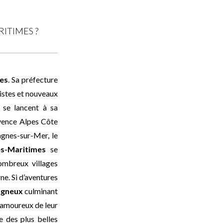
ITIMES ?
es
. Sa préfecture
uristes et nouveaux
 se lancent à sa
ovence Alpes Côte
Cagnes-sur-Mer, le
es-Maritimes
se
nombreux villages
ne. Si d’aventures
agneux
culminant
s amoureux de leur
e des plus belles