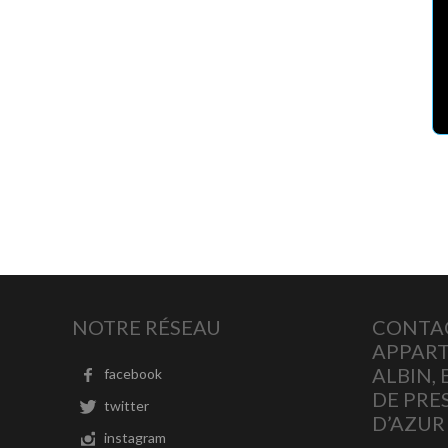
NOTRE RÉSEAU
CONTA
APPART
ALBIN,
facebook
DE PRE
twitter
D’AZUR
instagram