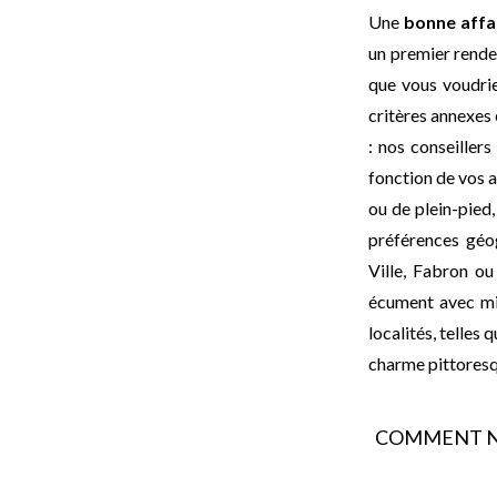
Une
bonne affa
un premier rende
que vous voudrie
critères annexes 
: nos conseiller
fonction de vos a
ou de plein-pied
préférences géog
Ville, Fabron o
écument avec mi
localités, telles
charme pittoresq
COMMENT N