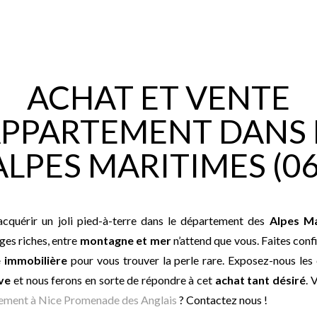
ACHAT ET VENTE
APPARTEMENT DANS 
ALPES MARITIMES (06
acquérir un joli pied-à-terre dans le département des
Alpes Ma
ges riches, entre
montagne et mer
n’attend que vous. Faites conf
 immobilière
pour vous trouver la perle rare. Exposez-nous les 
ve
et nous ferons en sorte de répondre à cet
achat tant désiré
. 
tement à Nice Promenade des Anglais
? Contactez nous !