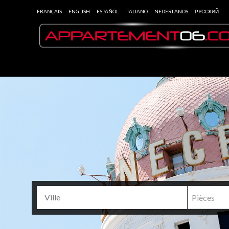
FRANÇAIS
ENGLISH
ESPAÑOL
ITALIANO
NEDERLANDS
РУССКИЙ
Pièces