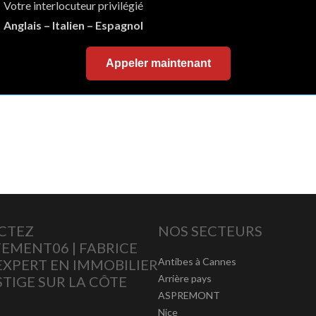
Votre interlocuteur privilégié
Anglais – Italien – Espagnol
Appeler maintenant
CTEZ
NOS SECTEURS
EMENT06 | FABRICE
Antibes à Cannes
 EXPERT EN IMMOBILIER
Arrière pays
STIGE SUR LA CÔTE
ASPREMONT
Nice