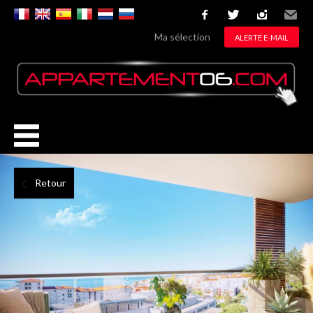
facebook
twitter
instagram
Email
Ma sélection
ALERTE E-MAIL
Retour