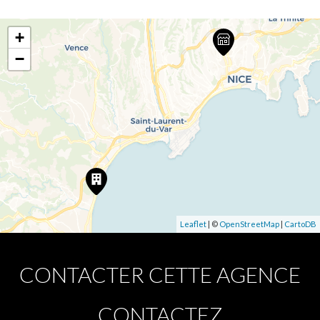
+
−
Leaflet
| ©
OpenStreetMap
|
CartoDB
CONTACTER CETTE AGENCE
CONTACTEZ