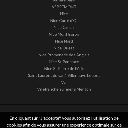
ASPREMONT
Nice
Nice Carré d'Or
Nice Cimiez
Nice Mont Boron
Nice Nord
Nice Ouest
Nice Promenade des Anglais
Nice St Pancrace
Nice St Pierre de Féric
Saint Laurent du var à Villeneuve Loubet
Var
Villefranche sur mer à Menton
En cliquant sur "J'accepte", vous autorisez l'utilisation de
© 2026 Appartement06 -
Mentions légales / nos honoraires
-
cookies afin de vous assurer une experience optimale sur ce
Données personnelles
– Design by
apimo™ Logiciel immobilier