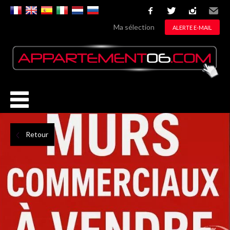
facebook
twitter
instagram
Email
Ma sélection
ALERTE E-MAIL
Retour