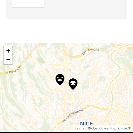
+
−
Leaflet
| ©
OpenStreetMap
|
CartoDB