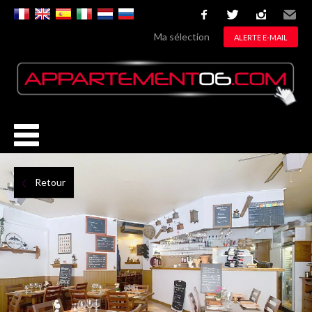
facebook
twitter
instagram
Email
Ma sélection
ALERTE E-MAIL
Retour