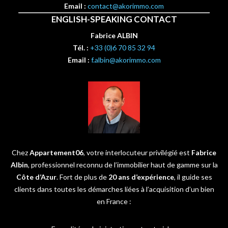
Email :
contact@akorimmo.com
ENGLISH-SPEAKING CONTACT
Fabrice ALBIN
Tél. :
+33 (0)6 70 85 32 94
Email :
f.albin@akorimmo.com
Chez
Appartement06
, votre interlocuteur privilégié est
Fabrice
Albin
, professionnel reconnu de l’immobilier haut de gamme sur la
Côte d’Azur
. Fort de plus de
20 ans d’expérience
, il guide ses
clients dans toutes les démarches liées à l’acquisition d’un bien
en France :