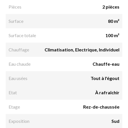
Pièces
2 pièces
Surface
80 m²
Surface totale
100 m²
Chauffage
Climatisation, Electrique, Individuel
Eau chaude
Chauffe-eau
Eau usées
Tout à l'égout
Etat
À rafraîchir
Etage
Rez-de-chaussée
Exposition
Sud