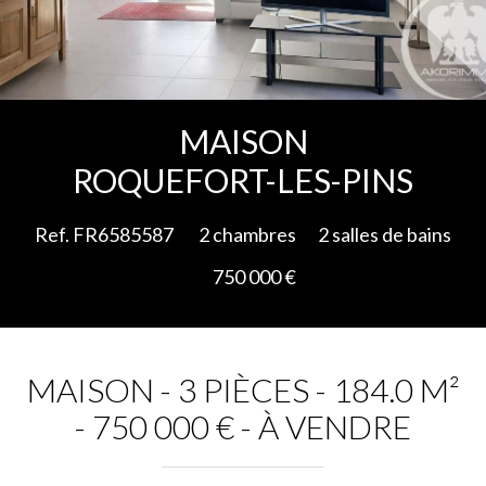
Ajouter à la sélection
MAISON
ROQUEFORT-LES-PINS
Ref. FR6585587
2 chambres
2 salles de bains
750 000 €
MAISON - 3 PIÈCES - 184.0 M²
- 750 000 € - À VENDRE