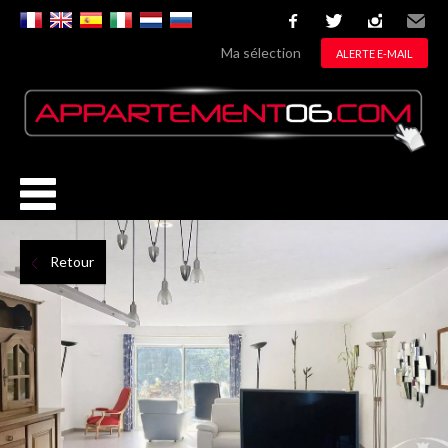
facebook
twitter
instagram
Email
Ma sélection
ALERTE E-MAIL
Retour