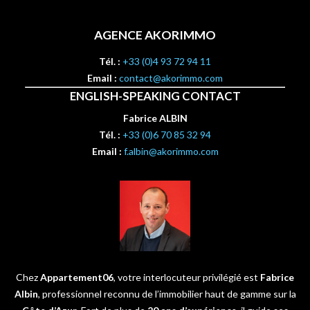
AGENCE AKORIMMO
Tél. :
+33 (0)4 93 72 94 11
Email :
contact@akorimmo.com
ENGLISH-SPEAKING CONTACT
Fabrice ALBIN
Tél. :
+33 (0)6 70 85 32 94
Email :
f.albin@akorimmo.com
Chez
Appartement06
, votre interlocuteur privilégié est
Fabrice
Albin
, professionnel reconnu de l’immobilier haut de gamme sur la