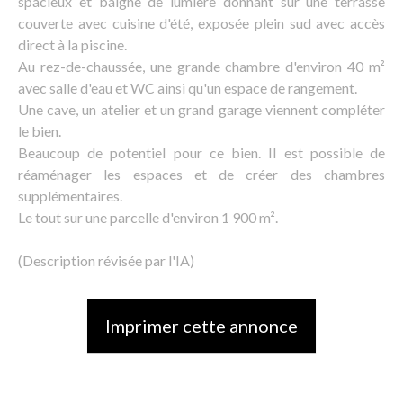
spacieux et baigné de lumière donnant sur une terrasse
couverte avec cuisine d'été, exposée plein sud avec accès
direct à la piscine.
Au rez-de-chaussée, une grande chambre d'environ 40 m²
avec salle d'eau et WC ainsi qu'un espace de rangement.
Une cave, un atelier et un grand garage viennent compléter
le bien.
Beaucoup de potentiel pour ce bien. Il est possible de
réaménager les espaces et de créer des chambres
supplémentaires.
Le tout sur une parcelle d'environ 1 900 m².
(Description révisée par l'IA)
Imprimer cette annonce