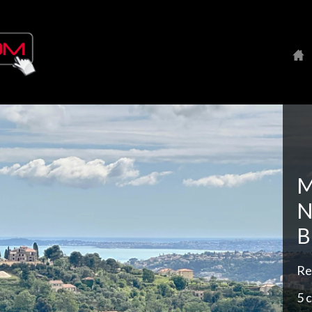
M
N
B
Re
5 