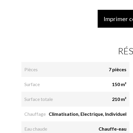
Imprimer c
RÉ
Pièces
7 pièces
Surface
150 m²
Surface totale
210 m²
Chauffage
Climatisation, Electrique, Individuel
Eau chaude
Chauffe-eau