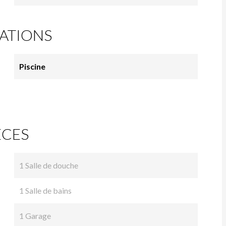
ATIONS
Piscine
ÈCES
1 Salle de douche
1 Salle de bains
1 Garage