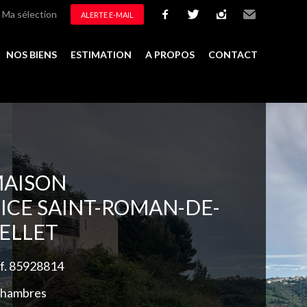
Ma sélection
ALERTE E-MAIL
facebook
twitter
instagram
Email
NOS BIENS
ESTIMATION
A PROPOS
CONTACT
Ajouter à la sélection
AISON
ICE SAINT-ROMAN-DE-
ELLET
f. 85928814
chambres