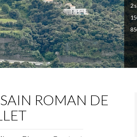
2 s
15
85
/ SAIN ROMAN DE
LLET