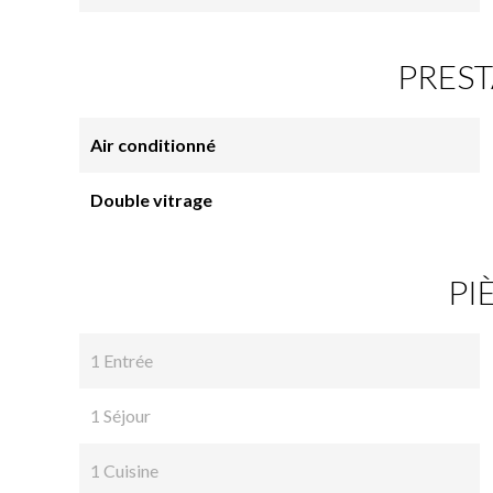
PREST
Air conditionné
Double vitrage
PI
1 Entrée
1 Séjour
1 Cuisine