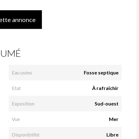
ette annonce
SUMÉ
Eau usées
Fosse septique
Etat
À rafraîchir
Exposition
Sud-ouest
Vue
Mer
Disponibilité
Libre