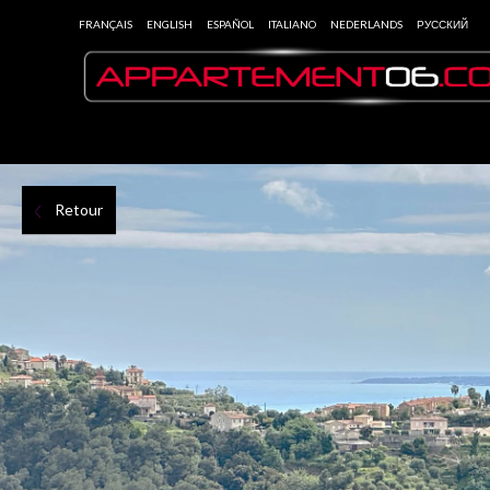
FRANÇAIS
ENGLISH
ESPAÑOL
ITALIANO
NEDERLANDS
РУССКИЙ
Retour