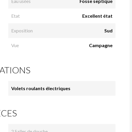
Eau usées
Fosse septique
Etat
Excellent état
Exposition
Sud
Vue
Campagne
ATIONS
Volets roulants électriques
ÈCES
2 Salles de douche