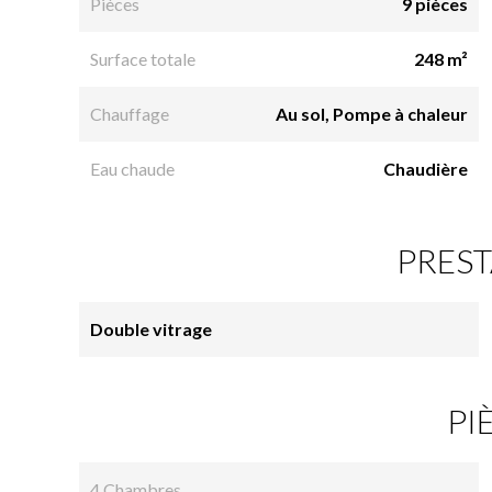
Pièces
9 pièces
Surface totale
248 m²
Chauffage
Au sol, Pompe à chaleur
Eau chaude
Chaudière
PREST
Double vitrage
PI
4 Chambres