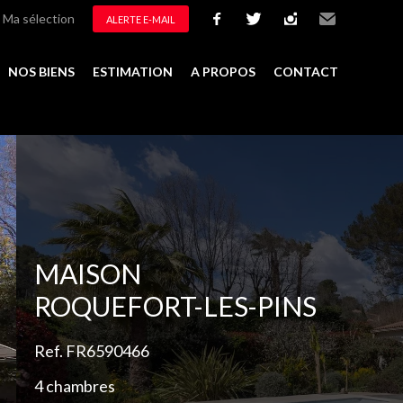
Ma sélection
ALERTE E-MAIL
facebook
twitter
instagram
Email
NOS BIENS
ESTIMATION
A PROPOS
CONTACT
Ajouter à la sélection
MAISON
ROQUEFORT-LES-PINS
Ref. FR6590466
4 chambres