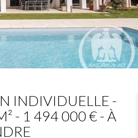
N INDIVIDUELLE -
² - 1 494 000 € - À
NDRE