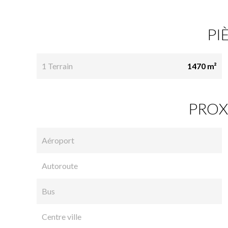
PI
1 Terrain
1470 m²
PROX
Aéroport
Autoroute
Bus
Centre ville