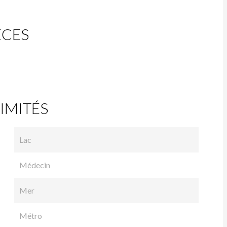
ÈCES
IMITÉS
Lac
Médecin
Mer
Métro