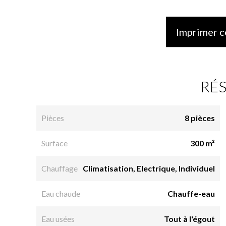
Imprimer c
RÉ
Pièces
8 pièces
Surface
300 m²
Chauffage
Climatisation, Electrique, Individuel
Eau chaude
Chauffe-eau
Eau usées
Tout à l'égout