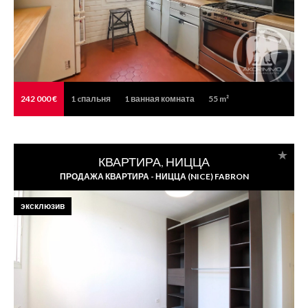
242 000 €
1
cпальня
1
ванная комната
55 m²
КВАРТИРА, НИЦЦА
ПРОДАЖА КВАРТИРА - НИЦЦА (NICE) FABRON
эксклюзив