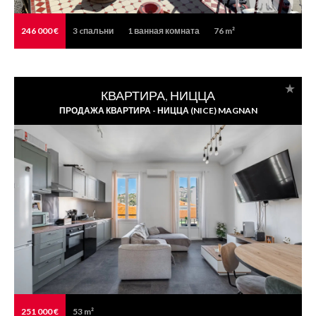
246 000 €
3
cпальни
1
ванная комната
76 m²
КВАРТИРА, НИЦЦА
ПРОДАЖА КВАРТИРА - НИЦЦА (NICE) MAGNAN
251 000 €
53 m²