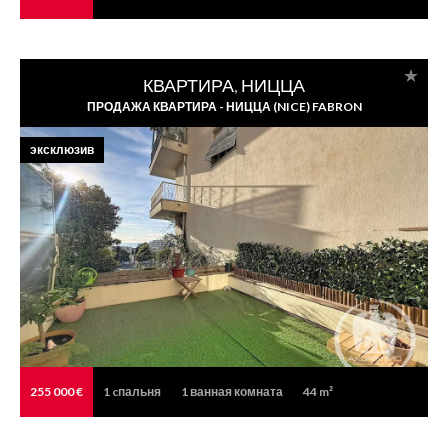
КВАРТИРА, НИЦЦА
ПРОДАЖА КВАРТИРА - НИЦЦА (NICE) FABRON
эксклюзив
255 000 €
1
cпальня
1
ванная комната
44 m²