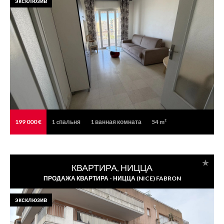
эксклюзив
199 000 €
1
cпальня
1
ванная комната
54 m²
КВАРТИРА, НИЦЦА
ПРОДАЖА КВАРТИРА - НИЦЦА (NICE) FABRON
эксклюзив