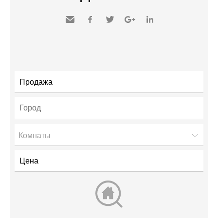
Send
Facebook
Twitter
Google+
LinkedIn
to a
friend
Комнаты