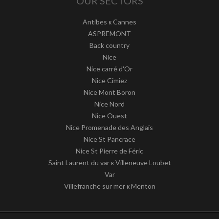
OUR SECTORS
Antibes к Cannes
ASPREMONT
Back country
Nice
Nice carré d'Or
Nice Cimiez
Nice Mont Boron
Nice Nord
Nice Ouest
Nice Promenade des Anglais
Nice St Pancrace
Nice St Pierre de Féric
Saint Laurent du var к Villeneuve Loubet
Var
Villefranche sur mer к Menton