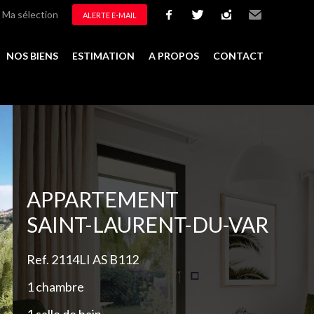
Ma sélection
ALERTE E-MAIL
facebook
twitter
instagram
Email
NOS BIENS
ESTIMATION
A PROPOS
CONTACT
Ajouter à la sélection
APPARTEMENT
SAINT-LAURENT-DU-VAR
Ref. 2114LI AS B112
1 chambre