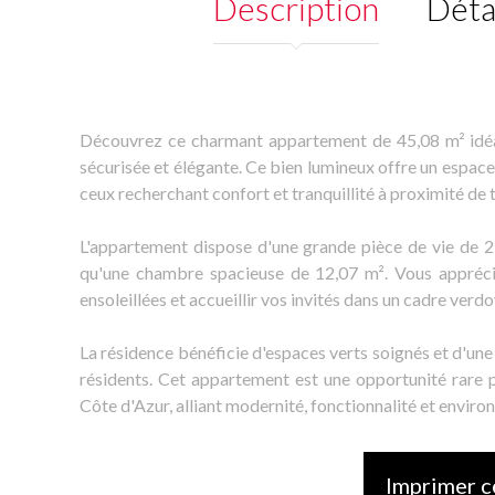
Description
Déta
Découvrez ce charmant appartement de 45,08 m² idéal
sécurisée et élégante. Ce bien lumineux offre un espac
ceux recherchant confort et tranquillité à proximité d
L'appartement dispose d'une grande pièce de vie de 2
qu'une chambre spacieuse de 12,07 m². Vous apprécier
ensoleillées et accueillir vos invités dans un cadre verdo
La résidence bénéficie d'espaces verts soignés et d'une e
résidents. Cet appartement est une opportunité rare p
Côte d'Azur, alliant modernité, fonctionnalité et enviro
Imprimer c