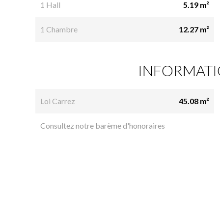
1 Hall
5.19 m²
1 Chambre
12.27 m²
INFORMATI
Loi Carrez
45.08 m²
Consultez notre barème d'honoraires