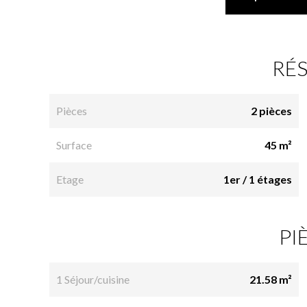
RÉ
Pièces
2 pièces
Surface
45 m²
Etage
1er / 1 étages
PI
1 Séjour/cuisine
21.58 m²