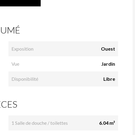
SUMÉ
Exposition
Ouest
Vue
Jardin
Disponibilité
Libre
ÈCES
1 Salle de douche / toilettes
6.04 m²