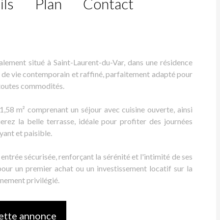
ils
Plan
Contact
ement situé à Saint-Laurent-du-Var, dans une résidence
e de vie contemporain et raffiné, parfaitement adapté pour
e toutes commodités.
1,58 m² comprenant un séjour avec cuisine ouverte, ainsi
ez la belle terrasse, idéale pour profiter des journées
yant et paisible.
ntrée sécurisée, renforçant la sérénité et l'intimité de ses
our un premier achat ou un investissement locatif sur la
nnement privilégié.
ette annonce