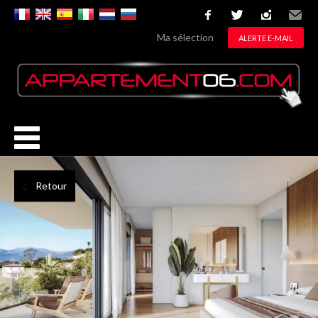
facebook
twitter
instagram
Email
Ma sélection
ALERTE E-MAIL
Retour