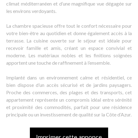
climat méditerranéen et d’une magnifique vue dégagée sur
les environs verdoyants.
La chambre spacieuse offre tout le confort nécessaire pour
votre bien-être au quotidien et donne également accès à la
terrasse. La cuisine ouverte sur le séjour est idéale pour
recevoir famille et amis, créant un espace convivial et
moderne. Les matériaux nobles et les finitions soignées
apportent une touche de raffinement à l’ensemble.
Implanté dans un environnement calme et résidentiel, ce
bien dispose d’un accès sécurisé et de jardins paysagers.
Proche des commerces, des plages et des transports, cet
appartement représente un compromis idéal entre sérénité
et proximité des commodités, parfait pour une résidence
principale ou un investissement de qualité sur la Côte d’Azur.
Imprimer cette annonce