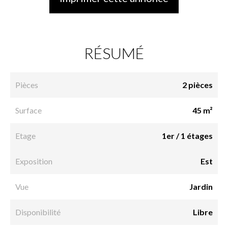
RÉSUMÉ
Pièces
2 pièces
Surface
45 m²
Etage
1er / 1 étages
Exposition
Est
Vue
Jardin
Disponibilité
Libre