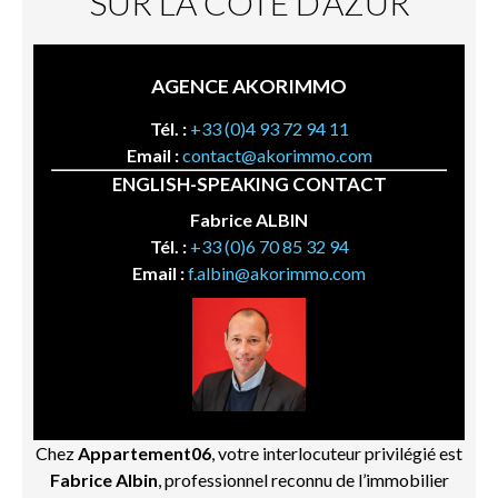
SUR LA CÔTE D’AZUR
AGENCE AKORIMMO
Tél. :
+33 (0)4 93 72 94 11
Email :
contact@akorimmo.com
ENGLISH-SPEAKING CONTACT
Fabrice ALBIN
Tél. :
+33 (0)6 70 85 32 94
Email :
f.albin@akorimmo.com
Chez
Appartement06
, votre interlocuteur privilégié est
Fabrice Albin
, professionnel reconnu de l’immobilier