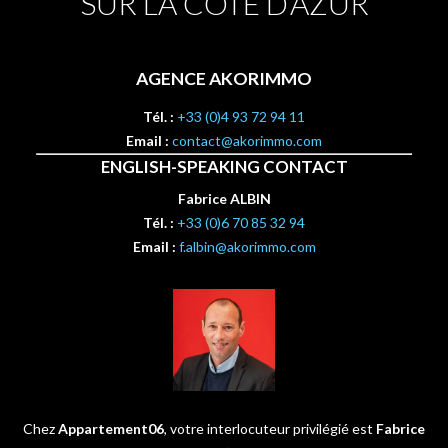
SUR LA CÔTE D’AZUR
AGENCE AKORIMMO
Tél. :
+33 (0)4 93 72 94 11
Email :
contact@akorimmo.com
ENGLISH-SPEAKING CONTACT
Fabrice ALBIN
Tél. :
+33 (0)6 70 85 32 94
Email :
f.albin@akorimmo.com
Chez
Appartement06
, votre interlocuteur privilégié est
Fabrice