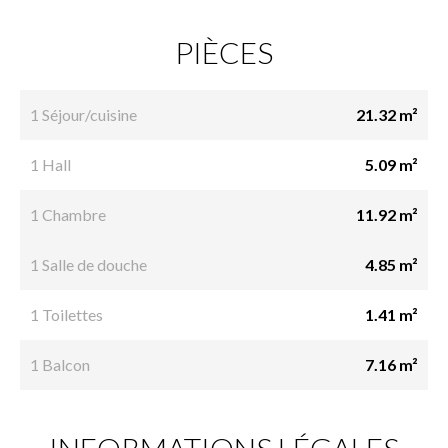
PIÈCES
1 Séjour/cuisine
21.32 m²
1 Hall
5.09 m²
1 Chambre
11.92 m²
1 Salle de douche
4.85 m²
1 Toilettes
1.41 m²
1 Balcon
7.16 m²